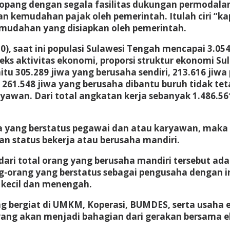
pang dengan segala fasilitas dukungan permodalan d
an kemudahan pajak oleh pemerintah. Itulah ciri “k
emudahan yang disiapkan oleh pemerintah.
0), saat ini populasi Sulawesi Tengah mencapai 3.0
ks aktivitas ekonomi, proporsi struktur ekonomi Sul
 305.289 jiwa yang berusaha sendiri, 213.616 jiwa p
, 261.548 jiwa yang berusaha dibantu buruh tidak tet
yawan. Dari total angkatan kerja sebanyak 1.486.561
ja yang berstatus pegawai dan atau karyawan, maka 
 status bekerja atau berusaha mandiri.
 dari total orang yang berusaha mandiri tersebut a
-orang yang berstatus sebagai pengusaha dengan in
 kecil dan menengah.
ng bergiat di UMKM, Koperasi, BUMDES, serta usaha 
ang akan menjadi bahagian dari gerakan bersama e