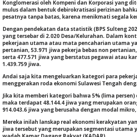
Konglomerasi oleh Kompeni dan Korporasi yang dito
mulus dalam bentuk debirokratisasi perizinan bahk
pesatnya tanpa batas, karena menikmati segala k
Dengan pendekatan data statistik (BPS Sulteng 202
yang tersebar di 2.020 Desa/Kelurahan. Dalam konte
pekerjaan utama atau mata pencaharian utama yaitu
pertanian, 53.971 jiwa pekerja bebas non pertanian
serta 477.571 jiwa yang berstatus pegawai atau kar
1.439.759 jiwa.
Andai saja kita mengeluarkan kategori para peker
menggerakan roda ekonomi Sulawesi Tengah dengan
Jika kita memberi kategori bahwa 5% (lima persen)
maka terdapat 48.144.4 jiwa yang merupakan orang
914.043.6 jiwa yang berusaha dengan modal mikro,
Mereka inilah lanskap real ekonomi kerakyatan ya
jiwa tersebut yang merupakan segmentasi utama y
wadah Kamar Dagang Rakyat (KADAR).