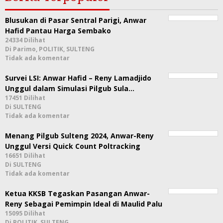
Blusukan di Pasar Sentral Parigi, Anwar
Hafid Pantau Harga Sembako
24334 Dilihat
Di Parimo, POLITIK, SULTENG
Tidak ada komentar
Survei LSI: Anwar Hafid – Reny Lamadjido
Unggul dalam Simulasi Pilgub Sula…
17451 Dilihat
Di SULTENG
Tidak ada komentar
Menang Pilgub Sulteng 2024, Anwar-Reny
Unggul Versi Quick Count Poltracking
16651 Dilihat
Di SULTENG
Tidak ada komentar
Ketua KKSB Tegaskan Pasangan Anwar-
Reny Sebagai Pemimpin Ideal di Maulid Palu
15095 Dilihat
Di POLITIK, SULTENG