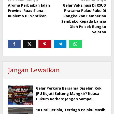
Navigasi
Aroma Perbaikan Jalan
Gelar Vaksinasi Di RSUD
pos
Provinsi Ruas Siuna -
Pratama Pulau Paku Di
Bualemo Di Nantikan
Rangkaikan Pemberian
Sembako Kepada Lansia
Oleh Polsek Bungku
Selatan
Jangan Lewatkan
Gelar Perkara Bersama Digelar, Kok
JPU Kejati Sulteng Mangkir? Kuasa
Hukum Korban: Jangan Sampai
Negara Kalah oleh Mafia Tanah
10 Hari Berlalu, Terduga Pelaku Masih