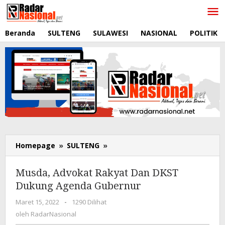
Lewati
ke
konten
Beranda
SULTENG
SULAWESI
NASIONAL
POLITIK
Homepage
»
SULTENG
»
Musda,
Advokat
Rakyat
Musda, Advokat Rakyat Dan DKST
Dan
Dukung Agenda Gubernur
DKST
Dukung
Maret 15, 2022
oleh
-
1290 Dilihat
Agenda
RadarNasional
oleh
RadarNasional
Gubernur