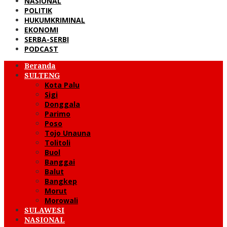
NASIONAL
POLITIK
HUKUMKRIMINAL
EKONOMI
SERBA-SERBI
PODCAST
Beranda
SULTENG
Kota Palu
Sigi
Donggala
Parimo
Poso
Tojo Unauna
Tolitoli
Buol
Banggai
Balut
Bangkep
Morut
Morowali
SULAWESI
NASIONAL