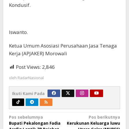
Kondusif.
Iswanto.
Ketua Umum Asosiasi Perusahaan Jasa Tenaga
Kerja (APJAKER) Morowali
Post Views:
2,846
oleh
RadarNasional
Ikuti Kami Pada
Navigasi
Pos sebelumnya
Pos berikutnya
Bupati Pekalongan Fadia
Kerukunan Keluarga luwu
pos