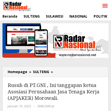
Lewati
ke
konten
Beranda
SULTENG
SULAWESI
NASIONAL
POLITIK
Homepage
»
SULTENG
»
Rusuh
di
PT.GNI
Rusuh di PT.GNI , Ini tanggapan ketua
,
Asosiasi Perusahaan Jasa Tenaga Kerja
Ini
(APJAKER) Morowali.
tanggapan
ketua
Januari 15, 2023
oleh
-
2846 Dilihat
Asosiasi
RadarNasional