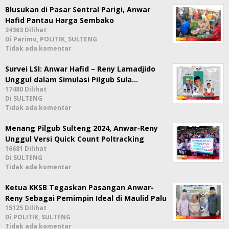
Blusukan di Pasar Sentral Parigi, Anwar
Hafid Pantau Harga Sembako
24363 Dilihat
Di Parimo, POLITIK, SULTENG
Tidak ada komentar
Survei LSI: Anwar Hafid – Reny Lamadjido
Unggul dalam Simulasi Pilgub Sula…
17480 Dilihat
Di SULTENG
Tidak ada komentar
Menang Pilgub Sulteng 2024, Anwar-Reny
Unggul Versi Quick Count Poltracking
16681 Dilihat
Di SULTENG
Tidak ada komentar
Ketua KKSB Tegaskan Pasangan Anwar-
Reny Sebagai Pemimpin Ideal di Maulid Palu
15125 Dilihat
Di POLITIK, SULTENG
Tidak ada komentar