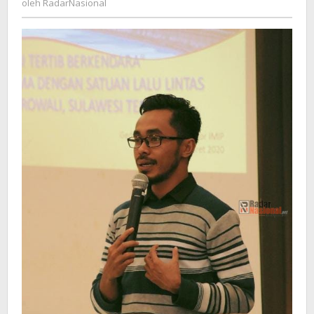
oleh
RadarNasional
Perusahaan
Jasa
Tenaga
Kerja
(APJAKER)
Morowali.