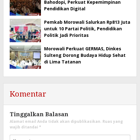
Bahodopi, Perkuat Kepemimpinan
Pendidikan Digital
Pemkab Morowali Salurkan Rp813 Juta
untuk 10 Partai Politik, Pendidikan
Politik Jadi Prioritas
Morowali Perkuat GERMAS, Dinkes
Sulteng Dorong Budaya Hidup Sehat
di Lima Tatanan
Komentar
Tinggalkan Balasan
Alamat email Anda tidak akan dipublikasikan.
Ruas yang
wajib ditandai
*