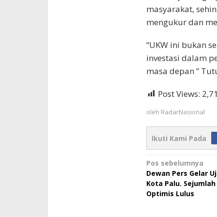
masyarakat, sehi
mengukur dan men
“UKW ini bukan se
investasi dalam p
masa depan ” Tut
Post Views:
2,7
oleh
RadarNasional
Ikuti Kami Pada
Navigasi
Pos sebelumnya
Dewan Pers Gelar Uj
pos
Kota Palu. Sejumla
Optimis Lulus