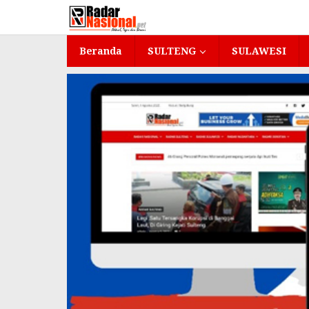
Lewati
ke
konten
Beranda
SULTENG
SULAWESI