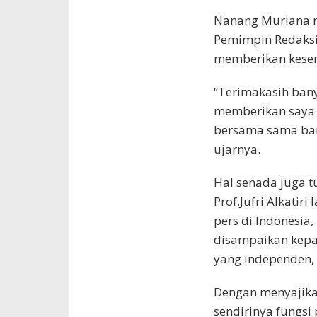
Nanang Muriana m
Pemimpin Redaksi 
memberikan kesem
“Terimakasih bany
memberikan saya 
bersama sama bany
ujarnya.
Hal senada juga t
Prof.Jufri Alkati
pers di Indonesia
disampaikan kepad
yang independen, 
Dengan menyajikan
sendirinya fungsi