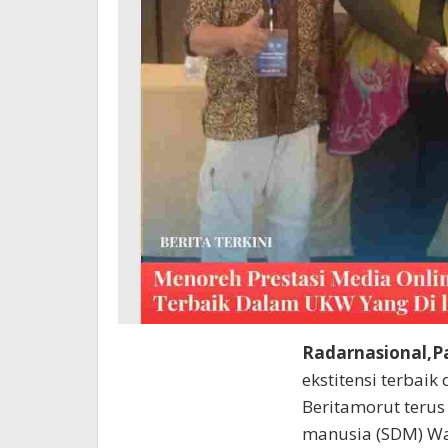
Radarnasional,P
ekstitensi terbaik
Beritamorut teru
manusia (SDM) W