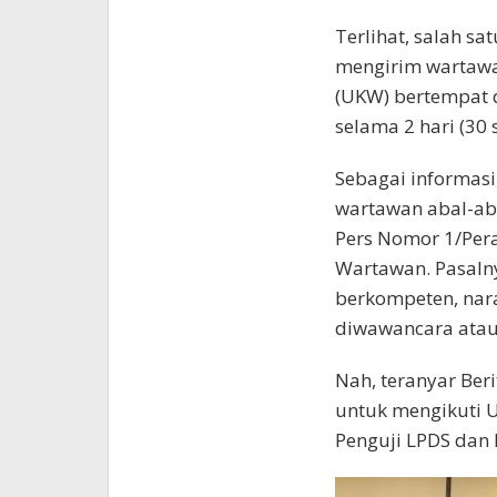
Terlihat, salah s
mengirim wartawa
(UKW) bertempat d
selama 2 hari (30 
Sebagai informas
wartawan abal-aba
Pers Nomor 1/Pera
Wartawan. Pasaln
berkompeten, nar
diwawancara atau
Nah, teranyar Ber
untuk mengikuti 
Penguji LPDS dan 