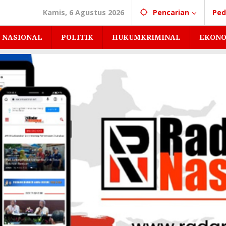
Kamis, 6 Agustus 2026
Pencarian
Ped
NASIONAL
POLITIK
HUKUMKRIMINAL
EKONO