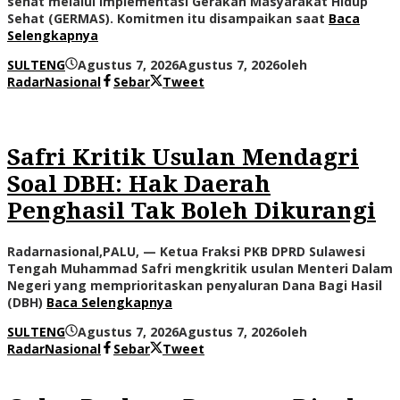
sehat melalui implementasi Gerakan Masyarakat Hidup
Sehat (GERMAS). Komitmen itu disampaikan saat
Baca
Selengkapnya
SULTENG
Agustus 7, 2026
Agustus 7, 2026
oleh
RadarNasional
Sebar
Tweet
Safri Kritik Usulan Mendagri
Soal DBH: Hak Daerah
Penghasil Tak Boleh Dikurangi
Radarnasional,PALU, — Ketua Fraksi PKB DPRD Sulawesi
Tengah Muhammad Safri mengkritik usulan Menteri Dalam
Negeri yang memprioritaskan penyaluran Dana Bagi Hasil
(DBH)
Baca Selengkapnya
SULTENG
Agustus 7, 2026
Agustus 7, 2026
oleh
RadarNasional
Sebar
Tweet