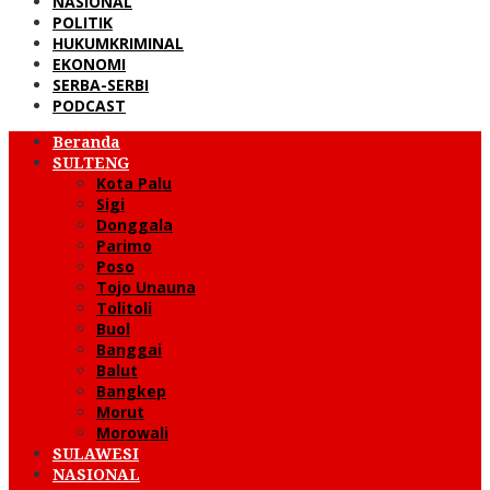
NASIONAL
POLITIK
HUKUMKRIMINAL
EKONOMI
SERBA-SERBI
PODCAST
Beranda
SULTENG
Kota Palu
Sigi
Donggala
Parimo
Poso
Tojo Unauna
Tolitoli
Buol
Banggai
Balut
Bangkep
Morut
Morowali
SULAWESI
NASIONAL