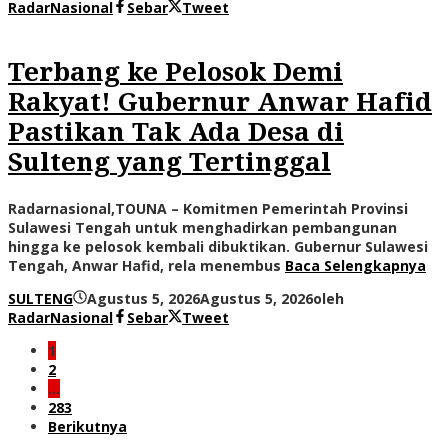
RadarNasional
Sebar
Tweet
Terbang ke Pelosok Demi
Rakyat! Gubernur Anwar Hafid
Pastikan Tak Ada Desa di
Sulteng yang Tertinggal
Radarnasional,TOUNA – Komitmen Pemerintah Provinsi
Sulawesi Tengah untuk menghadirkan pembangunan
hingga ke pelosok kembali dibuktikan. Gubernur Sulawesi
Tengah, Anwar Hafid, rela menembus
Baca Selengkapnya
SULTENG
Agustus 5, 2026
Agustus 5, 2026
oleh
RadarNasional
Sebar
Tweet
1
2
…
283
Berikutnya