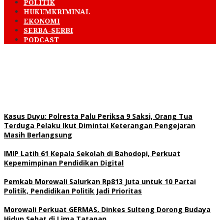
POLITIK
HUKUMKRIMINAL
EKONOMI
SERBA-SERBI
PODCAST
Kasus Duyu: Polresta Palu Periksa 9 Saksi, Orang Tua
Terduga Pelaku Ikut Dimintai Keterangan Pengejaran
Masih Berlangsung
IMIP Latih 61 Kepala Sekolah di Bahodopi, Perkuat
Kepemimpinan Pendidikan Digital
Pemkab Morowali Salurkan Rp813 Juta untuk 10 Partai
Politik, Pendidikan Politik Jadi Prioritas
Morowali Perkuat GERMAS, Dinkes Sulteng Dorong Budaya
Hidup Sehat di Lima Tatanan