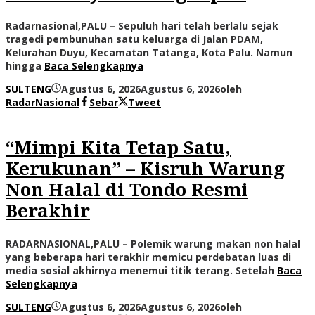
Radarnasional,PALU – Sepuluh hari telah berlalu sejak
tragedi pembunuhan satu keluarga di Jalan PDAM,
Kelurahan Duyu, Kecamatan Tatanga, Kota Palu. Namun
hingga
Baca Selengkapnya
SULTENG
Agustus 6, 2026
Agustus 6, 2026
oleh
RadarNasional
Sebar
Tweet
“Mimpi Kita Tetap Satu,
Kerukunan” – Kisruh Warung
Non Halal di Tondo Resmi
Berakhir
RADARNASIONAL,PALU – Polemik warung makan non halal
yang beberapa hari terakhir memicu perdebatan luas di
media sosial akhirnya menemui titik terang. Setelah
Baca
Selengkapnya
SULTENG
Agustus 6, 2026
Agustus 6, 2026
oleh