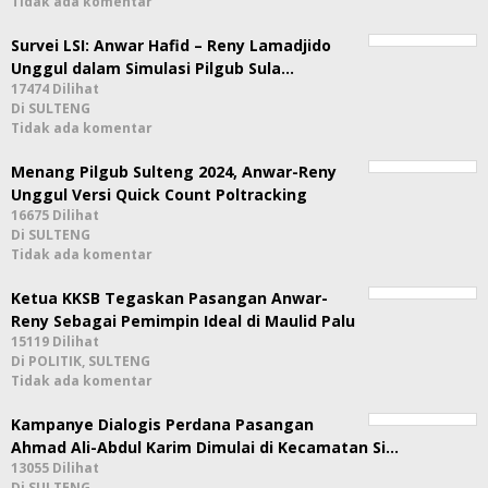
Tidak ada komentar
Survei LSI: Anwar Hafid – Reny Lamadjido
Unggul dalam Simulasi Pilgub Sula…
17474 Dilihat
Di SULTENG
Tidak ada komentar
Menang Pilgub Sulteng 2024, Anwar-Reny
Unggul Versi Quick Count Poltracking
16675 Dilihat
Di SULTENG
Tidak ada komentar
Ketua KKSB Tegaskan Pasangan Anwar-
Reny Sebagai Pemimpin Ideal di Maulid Palu
15119 Dilihat
Di POLITIK, SULTENG
Tidak ada komentar
Kampanye Dialogis Perdana Pasangan
Ahmad Ali-Abdul Karim Dimulai di Kecamatan Si…
13055 Dilihat
Di SULTENG