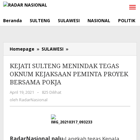
Lewati
ke
konten
Beranda
SULTENG
SULAWESI
NASIONAL
POLITIK
Homepage
»
SULAWESI
»
KEJATI
SULTENG
MENINDAK
KEJATI SULTENG MENINDAK TEGAS
TEGAS
OKNUM KEJAKSAAN PEMINTA PROYEK
OKNUM
BERSAMA POKJA
KEJAKSAAN
PEMINTA
April 19, 2021
oleh
-
825 Dilihat
PROYEK
RadarNasional
oleh
RadarNasional
BERSAMA
POKJA
RadarNasional,palu-
Langkah tegas Kepala