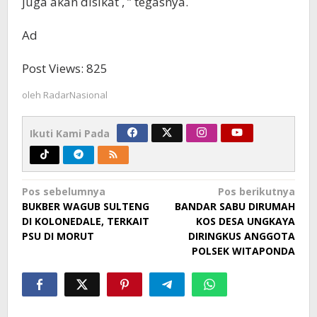
juga akan disikat , ” tegasnya.
Ad
Post Views:
825
oleh
RadarNasional
Ikuti Kami Pada
Navigasi
Pos sebelumnya
Pos berikutnya
BUKBER WAGUB SULTENG
BANDAR SABU DIRUMAH
pos
DI KOLONEDALE, TERKAIT
KOS DESA UNGKAYA
PSU DI MORUT
DIRINGKUS ANGGOTA
POLSEK WITAPONDA