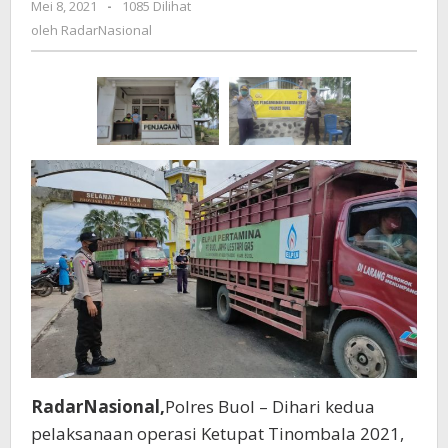
Mei 8, 2021
oleh
-
1085 Dilihat
SULTENG
RadarNasional
oleh
RadarNasional
DAN
GORONTALO
DI
JAGA
KETAT
RadarNasional,
Polres Buol – Dihari kedua
pelaksanaan operasi Ketupat Tinombala 2021,