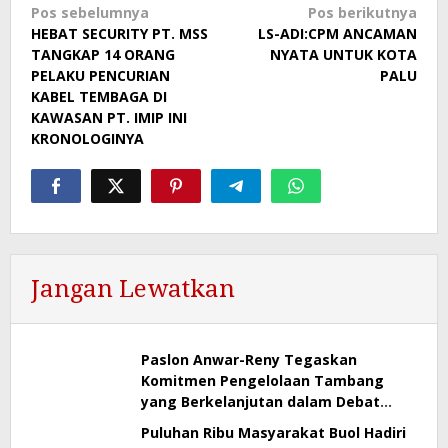
Navigasi
Pos sebelumnya
Pos berikutnya
HEBAT SECURITY PT. MSS
LS-ADI:CPM ANCAMAN
pos
TANGKAP 14 ORANG
NYATA UNTUK KOTA
PELAKU PENCURIAN
PALU
KABEL TEMBAGA DI
KAWASAN PT. IMIP INI
KRONOLOGINYA
Jangan Lewatkan
Paslon Anwar-Reny Tegaskan
Komitmen Pengelolaan Tambang
yang Berkelanjutan dalam Debat
Perdana Pilgub Sulteng 2024
Puluhan Ribu Masyarakat Buol Hadiri