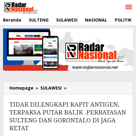
Lewati
ke
konten
Beranda
SULTENG
SULAWESI
NASIONAL
POLITIK
Homepage
»
SULAWESI
»
TIDAK
DILENGKAPI
RAPIT
TIDAK DILENGKAPI RAPIT ANTIGEN,
ANTIGEN,
TERPAKSA PUTAR BALIK .PERBATASAN
TERPAKSA
SULTENG DAN GORONTALO DI JAGA
PUTAR
BALIK
KETAT
.PERBATASAN