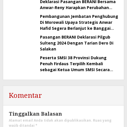
Deklarasi Pasangan BERANI Bersama
Anwar-Reny Harapkan Perubahan
Demi Sulteng Satu
Pembangunan Jembatan Penghubung
Di Morowali Upaya Strategis Anwar
Hafid Segera Berlanjut ke Banggai
Kepulauan dan Banggai Laut
Pasangan BERANI Deklarasi Pilgub
Sulteng 2024 Dengan Tarian Dero Di
Salakan
Peserta SMSI 38 Provinsi Dukung
Penuh Firdaus Terpilih Kembali
sebagai Ketua Umum SMSI Secara
Aklamasi
Komentar
Tinggalkan Balasan
Alamat email Anda tidak akan dipublikasikan.
Ruas yang
wajib ditandai
*