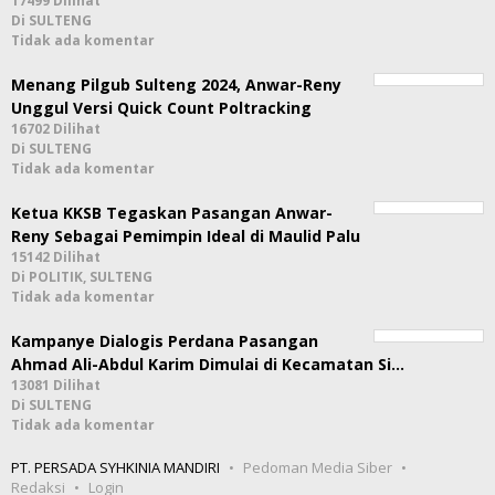
17499 Dilihat
Di SULTENG
Tidak ada komentar
Menang Pilgub Sulteng 2024, Anwar-Reny
Unggul Versi Quick Count Poltracking
16702 Dilihat
Di SULTENG
Tidak ada komentar
Ketua KKSB Tegaskan Pasangan Anwar-
Reny Sebagai Pemimpin Ideal di Maulid Palu
15142 Dilihat
Di POLITIK, SULTENG
Tidak ada komentar
Kampanye Dialogis Perdana Pasangan
Ahmad Ali-Abdul Karim Dimulai di Kecamatan Si…
13081 Dilihat
Di SULTENG
Tidak ada komentar
PT. PERSADA SYHKINIA MANDIRI
Pedoman Media Siber
Redaksi
Login