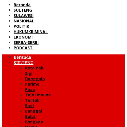
Beranda
SULTENG
SULAWESI
NASIONAL
POLITIK
HUKUMKRIMINAL
EKONOMI
SERBA-SERBI
PODCAST
Beranda
SULTENG
Kota Palu
Sigi
Donggala
Parimo
Poso
Tojo Unauna
Tolitoli
Buol
Banggai
Balut
Bangkep