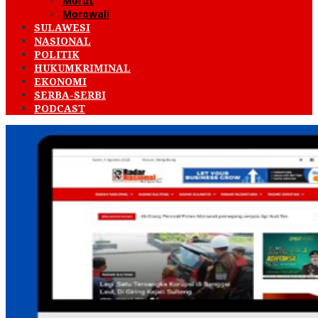
Morut
Morowali
SULAWESI
NASIONAL
POLITIK
HUKUMKRIMINAL
EKONOMI
SERBA-SERBI
PODCAST