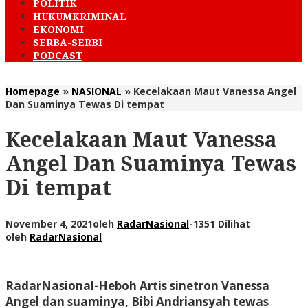
POLITIK
HUKUMKRIMINAL
EKONOMI
SERBA-SERBI
PODCAST
Homepage
»
NASIONAL
»
Kecelakaan Maut Vanessa Angel
Dan Suaminya Tewas Di tempat
Kecelakaan Maut Vanessa
Angel Dan Suaminya Tewas
Di tempat
November 4, 2021
oleh
RadarNasional
-
1351 Dilihat
oleh
RadarNasional
RadarNasional-
Heboh Artis sinetron Vanessa
Angel dan suaminya, Bibi Andriansyah tewas