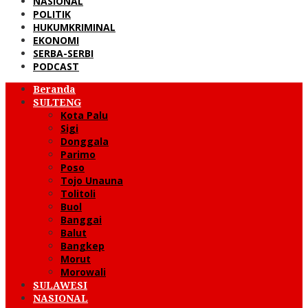
NASIONAL
POLITIK
HUKUMKRIMINAL
EKONOMI
SERBA-SERBI
PODCAST
Beranda
SULTENG
Kota Palu
Sigi
Donggala
Parimo
Poso
Tojo Unauna
Tolitoli
Buol
Banggai
Balut
Bangkep
Morut
Morowali
SULAWESI
NASIONAL