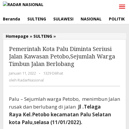
Lewati
ke
konten
Beranda
SULTENG
SULAWESI
NASIONAL
POLITIK
Homepage
»
SULTENG
»
Pemerintah
Kota
Pemerintah Kota Palu Diminta Seriusi
Palu
Diminta
Jalan Kawasan Petobo,Sejumlah Warga
Seriusi
Timbun Jalan Berlobang
Jalan
Kawasan
Januari 11, 2022
oleh
-
1329 Dilihat
Petobo,Sejumlah
RadarNasional
oleh
RadarNasional
Warga
Timbun
Jalan
Palu – Sejumlah warga Petobo, menimbun Jalan
Berlobang
rusak dan berlubang di jalan
Jl .Telaga
Raya
Kel.Petobo kecamatan Palu Selatan
kota Palu,selasa (11/01/2022).