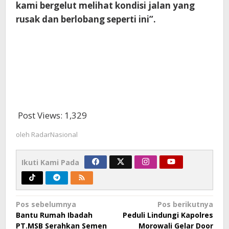
kami bergelut melihat kondisi jalan yang
rusak dan berlobang seperti ini”.
Post Views:
1,329
oleh
RadarNasional
Ikuti Kami Pada
Navigasi
Pos sebelumnya
Pos berikutnya
Bantu Rumah Ibadah
Peduli Lindungi Kapolres
pos
PT.MSB Serahkan Semen
Morowali Gelar Door