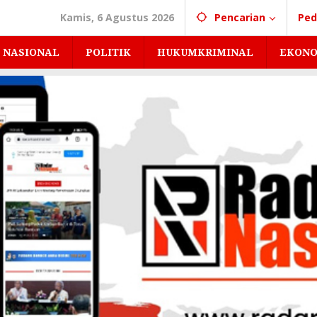
Kamis, 6 Agustus 2026
Pencarian
Ped
NASIONAL
POLITIK
HUKUMKRIMINAL
EKONO