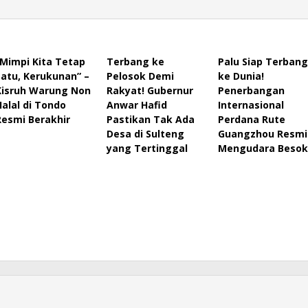
“Mimpi Kita Tetap
Terbang ke
Palu Siap Terbang
Satu, Kerukunan” –
Pelosok Demi
ke Dunia!
Kisruh Warung Non
Rakyat! Gubernur
Penerbangan
Halal di Tondo
Anwar Hafid
Internasional
Resmi Berakhir
Pastikan Tak Ada
Perdana Rute
Desa di Sulteng
Guangzhou Resmi
yang Tertinggal
Mengudara Besok