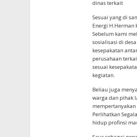
dinas terkait
Sesuai yang di s
Energi H.Herman k
Sebelum kami mel
sosialisasi di desa
kesepakatan anta
perusahaan terka
sesuai kesepakat
kegiatan.
Beliau juga meny
warga dan pihak 
mempertanyakan so
Perlihatkan Segal
hidup profinsi mau
Saya sebagai pen