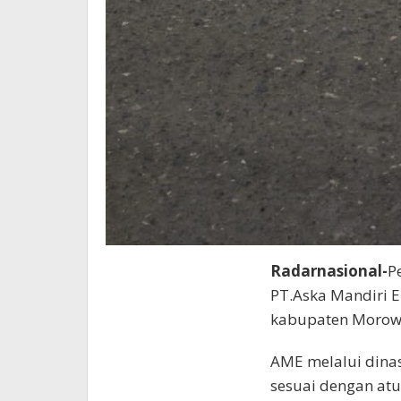
Radarnasional-
P
PT.Aska Mandiri 
kabupaten Morowa
AME melalui dinas
sesuai dengan atu