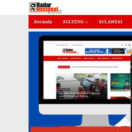
Lewati
ke
konten
Beranda
SULTENG
SULAWESI