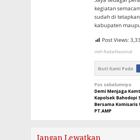
kegiatan semacam 
sudah di tetapkan
kabupaten maupun 
Post Views:
3,3
oleh
RadarNasional
Ikuti Kami Pada
Navigasi
Pos sebelumnya
Demi Menjaga Kam
pos
Kapolsek Bahodopi S
Bersama Komisaris
PT.AMP
Jangan Lewatkan