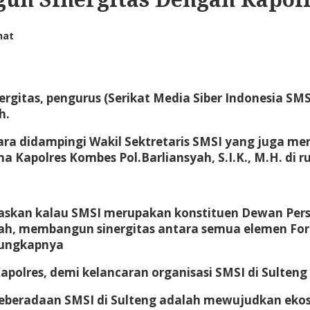
hat
itas, pengurus (Serikat Media Siber Indonesia SMSI
h.
ara
didampingi Wakil Sektretaris SMSI yang juga m
ima
Kapolres Kombes Pol.Barliansyah, S.I.K., M.H.
di r
an kalau SMSI merupakan konstituen Dewan Pers. “
ulah, membangun sinergitas antara semua elemen For
”ungkapnya
olres, demi kelancaran organisasi SMSI di Sulteng 
eradaan SMSI di Sulteng adalah mewujudkan ekosist