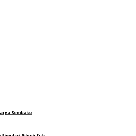
 Harga Sembako
 Simulasi Pilgub Sula…