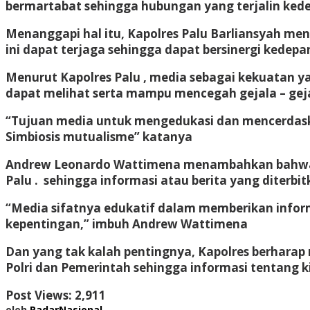
bermartabat sehingga hubungan yang terjalin kede
Menanggapi hal itu, Kapolres Palu Barliansyah me
ini dapat terjaga sehingga dapat bersinergi kedepa
Menurut Kapolres Palu , media sebagai kekuatan 
dapat melihat serta mampu mencegah gejala – geja
“Tujuan media untuk mengedukasi dan mencerdask
Simbiosis mutualisme” katanya
Andrew Leonardo Wattimena
menambahkan bahwa ke
Palu . sehingga informasi atau berita yang diterbitk
“Media sifatnya edukatif dalam memberikan inform
kepentingan,” imbuh
Andrew Wattimena
Dan yang tak kalah pentingnya, Kapolres berharap
Polri dan Pemerintah sehingga informasi tentang ki
Post Views:
2,911
oleh
RadarNasional