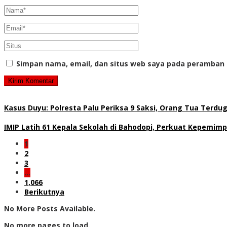
Simpan nama, email, dan situs web saya pada peramban 
Kasus Duyu: Polresta Palu Periksa 9 Saksi, Orang Tua Terd
IMIP Latih 61 Kepala Sekolah di Bahodopi, Perkuat Kepemimp
1
2
3
…
1,066
Berikutnya
No More Posts Available.
No more pages to load.