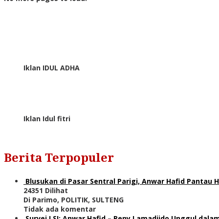
Iklan IDUL ADHA
Iklan Idul fitri
Berita Terpopuler
Blusukan di Pasar Sentral Parigi, Anwar Hafid Pantau
24351 Dilihat
Di Parimo, POLITIK, SULTENG
Tidak ada komentar
Survei LSI: Anwar Hafid – Reny Lamadjido Unggul dalam