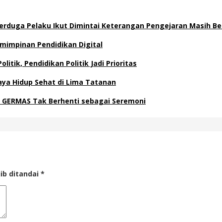
 Terduga Pelaku Ikut Dimintai Keterangan Pengejaran Masih B
emimpinan Pendidikan Digital
itik, Pendidikan Politik Jadi Prioritas
ya Hidup Sehat di Lima Tatanan
 GERMAS Tak Berhenti sebagai Seremoni
ib ditandai
*