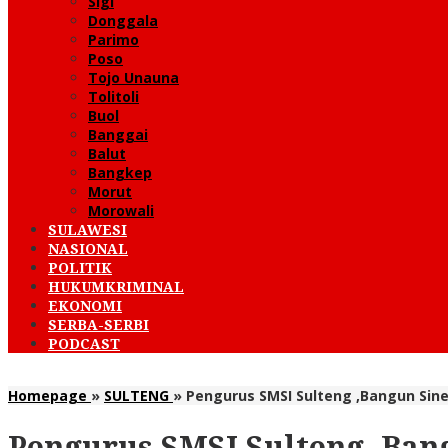
Sigi
Donggala
Parimo
Poso
Tojo Unauna
Tolitoli
Buol
Banggai
Balut
Bangkep
Morut
Morowali
SULAWESI
NASIONAL
POLITIK
HUKUMKRIMINAL
EKONOMI
SERBA-SERBI
PODCAST
Homepage
»
SULTENG
»
Pengurus SMSI Sulteng ,Bangun Sine
Pengurus SMSI Sulteng ,Ban