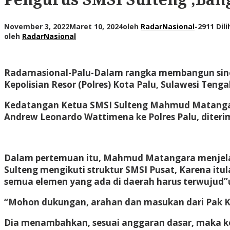
November 3, 2022
Maret 10, 2024
oleh
RadarNasional
-
2911 Dili
oleh
RadarNasional
Radarnasional-Palu-
Dalam rangka membangun sinerg
Kepolisian Resor (Polres) Kota Palu, Sulawesi Tenga
Kedatangan Ketua SMSI Sulteng
Mahmud Matang
Andrew Leonardo Wattimena
ke Polres Palu, diter
Dalam pertemuan itu, Mahmud Matangara menjelask
Sulteng mengikuti struktur SMSI Pusat, Karena it
semua elemen yang ada di daerah harus terwujud
“Mohon dukungan, arahan dan masukan dari Pak Kap
Dia menambahkan, sesuai anggaran dasar, maka keb