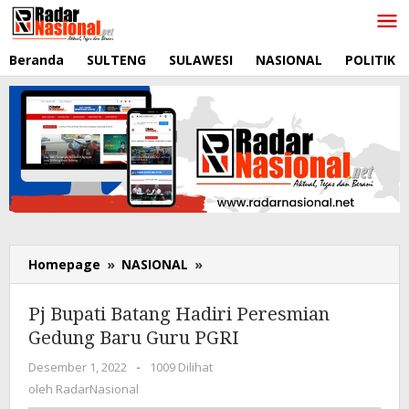
Lewati
ke
konten
Beranda
SULTENG
SULAWESI
NASIONAL
POLITIK
Homepage
»
NASIONAL
»
Pj
Bupati
Batang
Pj Bupati Batang Hadiri Peresmian
Hadiri
Gedung Baru Guru PGRI
Peresmian
Gedung
Desember 1, 2022
oleh
-
1009 Dilihat
Baru
RadarNasional
oleh
RadarNasional
Guru