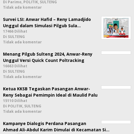
Di Parimo, POLITIK, SULTENG
Tidak ada komentar
Survei LSI: Anwar Hafid – Reny Lamadjido
Unggul dalam Simulasi Pilgub Sula…
17466 Dilihat
Di SULTENG
Tidak ada komentar
Menang Pilgub Sulteng 2024, Anwar-Reny
Unggul Versi Quick Count Poltracking
16663 Dilihat
Di SULTENG
Tidak ada komentar
Ketua KKSB Tegaskan Pasangan Anwar-
Reny Sebagai Pemimpin Ideal di Maulid Palu
15110 Dilihat
Di POLITIK, SULTENG
Tidak ada komentar
Kampanye Dialogis Perdana Pasangan
Ahmad Ali-Abdul Karim Dimulai di Kecamatan Si…