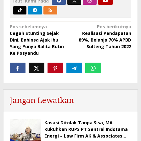
Ikuti Kami Pada
Navigasi
Pos sebelumnya
Pos berikutnya
Cegah Stunting Sejak
Realisasi Pendapatan
pos
Dini, Babinsa Ajak Ibu
89%, Belanja 70% APBD
Yang Punya Balita Rutin
Sulteng Tahun 2022
Ke Posyandu
Jangan Lewatkan
Kasasi Ditolak Tanpa Sisa, MA
Kukuhkan RUPS PT Sentral Indotama
Energi – Law Firm AK & Associates