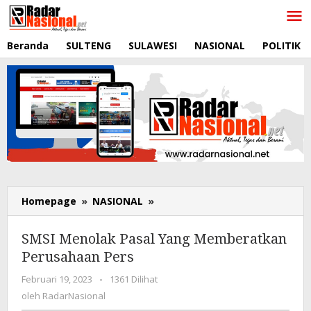
Lewati
ke
konten
Beranda
SULTENG
SULAWESI
NASIONAL
POLITIK
Homepage
»
NASIONAL
»
SMSI
Menolak
Pasal
SMSI Menolak Pasal Yang Memberatkan
Yang
Perusahaan Pers
Memberatkan
Perusahaan
Februari 19, 2023
oleh
-
1361 Dilihat
Pers
RadarNasional
oleh
RadarNasional