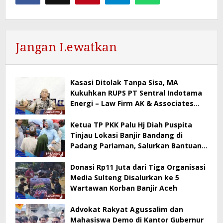
Jangan Lewatkan
Kasasi Ditolak Tanpa Sisa, MA
Kukuhkan RUPS PT Sentral Indotama
Energi – Law Firm AK & Associates
Beri Pernyataan Resmi
Ketua TP PKK Palu Hj Diah Puspita
Tinjau Lokasi Banjir Bandang di
Padang Pariaman, Salurkan Bantuan
& Dampingi Penyerahan Rp300 Juta
dari Pemkot Palu
Donasi Rp11 Juta dari Tiga Organisasi
Media Sulteng Disalurkan ke 5
Wartawan Korban Banjir Aceh
Advokat Rakyat Agussalim dan
Mahasiswa Demo di Kantor Gubernur