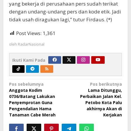
yang bekerja di perusahaan pers sudah terikat
dengan undang-undang pers dan kode etik. Jadi
tidak usah diragukan lagi,” tutur Firdaus. (*)
Post Views:
1,361
oleh
RadarNasional
Ikuti Kami Pada
Navigasi
Pos sebelumnya
Pos berikutnya
Anggota Kodim
Lama Ditunggu,
pos
0736/Batang Lakukan
Perbaikan Jalan Kel.
Penyemprotan Guna
Petobo Kota Palu
Pengendalian Hama
akhirnya Akan di
Tanaman Cabe Merah
Kerjakan