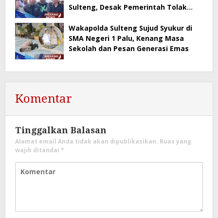
Sulteng, Desak Pemerintah Tolak
Tambang di Banggai–Morowali
Wakapolda Sulteng Sujud Syukur di
SMA Negeri 1 Palu, Kenang Masa
Sekolah dan Pesan Generasi Emas
Komentar
Tinggalkan Balasan
Alamat email Anda tidak akan dipublikasikan.
Ruas yang
wajib ditandai
*