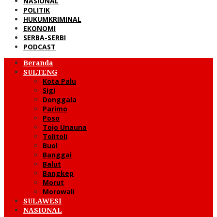
NASIONAL
POLITIK
HUKUMKRIMINAL
EKONOMI
SERBA-SERBI
PODCAST
Beranda
SULTENG
Kota Palu
Sigi
Donggala
Parimo
Poso
Tojo Unauna
Tolitoli
Buol
Banggai
Balut
Bangkep
Morut
Morowali
SULAWESI
NASIONAL