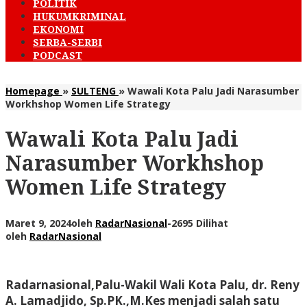
POLITIK
HUKUMKRIMINAL
EKONOMI
SERBA-SERBI
PODCAST
Homepage
»
SULTENG
»
Wawali Kota Palu Jadi Narasumber
Workhshop Women Life Strategy
Wawali Kota Palu Jadi
Narasumber Workhshop
Women Life Strategy
Maret 9, 2024
oleh
RadarNasional
-
2695 Dilihat
oleh
RadarNasional
Radarnasional,Palu-
Wakil Wali Kota Palu, dr. Reny
A. Lamadjido, Sp.PK.,M.Kes menjadi salah satu