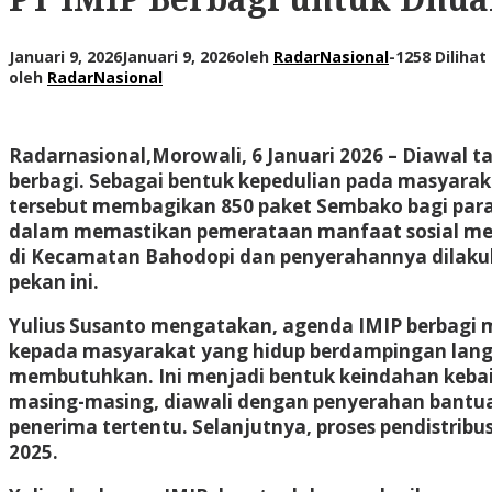
Januari 9, 2026
Januari 9, 2026
oleh
RadarNasional
-
1258 Dilihat
oleh
RadarNasional
Radarnasional,Morowali
, 6 Januari 2026 – Diawal 
berbagi. Sebagai bentuk kepedulian pada masyarakat,
tersebut membagikan 850 paket Sembako bagi para k
dalam memastikan pemerataan manfaat sosial mel
di Kecamatan Bahodopi dan penyerahannya dilakukan
pekan ini.
Yulius Susanto mengatakan, agenda IMIP berbagi
kepada masyarakat yang hidup berdampingan langs
membutuhkan. Ini menjadi bentuk keindahan kebaika
masing-masing, diawali dengan penyerahan bantua
penerima tertentu. Selanjutnya, proses pendistrib
2025.