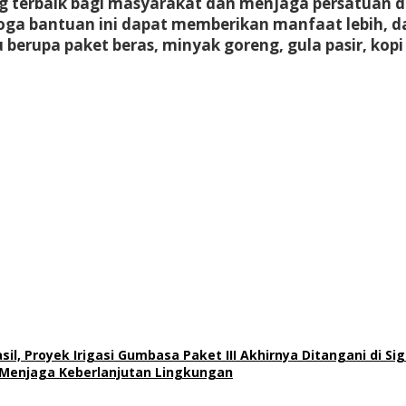
ang terbaik bagi masyarakat dan menjaga persatuan
oga bantuan ini dapat memberikan manfaat lebih, 
 berupa paket beras, minyak goreng, gula pasir, kopi 
il, Proyek Irigasi Gumbasa Paket III Akhirnya Ditangani di Sig
Menjaga Keberlanjutan Lingkungan