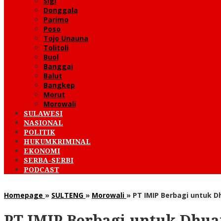
Sigi
Donggala
Parimo
Poso
Tojo Unauna
Tolitoli
Buol
Banggai
Balut
Bangkep
Morut
Morowali
SULAWESI
NASIONAL
POLITIK
HUKUMKRIMINAL
EKONOMI
SERBA-SERBI
PODCAST
Homepage
»
SULTENG
»
Morowali
»
PT IMIP Berbagi untuk D
PT IMIP Berbagi untuk Dhua