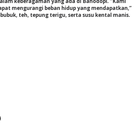
 dalam keberagaman yang ada di Bahodopi. “Kami
dapat mengurangi beban hidup yang mendapatkan,”
bubuk, teh, tepung terigu, serta susu kental manis.
i