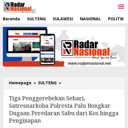
Lewati
ke
konten
Beranda
SULTENG
SULAWESI
NASIONAL
POLITIK
Homepage
»
SULTENG
»
Tiga
Penggerebekan
Sehari,
Tiga Penggerebekan Sehari,
Satresnarkoba
Satresnarkoba Polresta Palu Bongkar
Polresta
Dugaan Peredaran Sabu dari Kos hingga
Palu
Bongkar
Penginapan
Dugaan