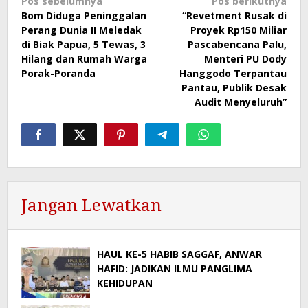
Navigasi
Pos sebelumnya
Pos berikutnya
Bom Diduga Peninggalan
“Revetment Rusak di
pos
Perang Dunia II Meledak
Proyek Rp150 Miliar
di Biak Papua, 5 Tewas, 3
Pascabencana Palu,
Hilang dan Rumah Warga
Menteri PU Dody
Porak-Poranda
Hanggodo Terpantau
Pantau, Publik Desak
Audit Menyeluruh”
Jangan Lewatkan
HAUL KE-5 HABIB SAGGAF, ANWAR
HAFID: JADIKAN ILMU PANGLIMA
KEHIDUPAN