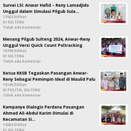
Survei LSI: Anwar Hafid – Reny Lamadjido
Unggul dalam Simulasi Pilgub Sula…
17503 Dilihat
Di SULTENG
Tidak ada komentar
Menang Pilgub Sulteng 2024, Anwar-Reny
Unggul Versi Quick Count Poltracking
16706 Dilihat
Di SULTENG
Tidak ada komentar
Ketua KKSB Tegaskan Pasangan Anwar-
Reny Sebagai Pemimpin Ideal di Maulid Palu
15145 Dilihat
Di POLITIK, SULTENG
Tidak ada komentar
Kampanye Dialogis Perdana Pasangan
Ahmad Ali-Abdul Karim Dimulai di
Kecamatan Si…
13084 Dilihat
Di SULTENG