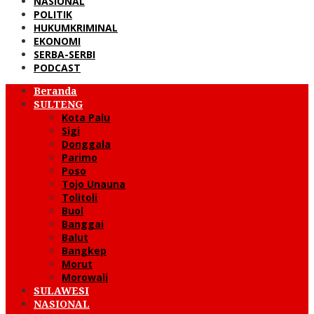
NASIONAL
POLITIK
HUKUMKRIMINAL
EKONOMI
SERBA-SERBI
PODCAST
Beranda
SULTENG
Kota Palu
Sigi
Donggala
Parimo
Poso
Tojo Unauna
Tolitoli
Buol
Banggai
Balut
Bangkep
Morut
Morowali
SULAWESI
NASIONAL