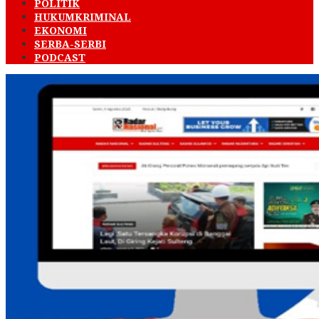
POLITIK
HUKUMKRIMINAL
EKONOMI
SERBA-SERBI
PODCAST