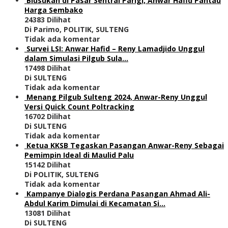
Blusukan di Pasar Sentral Parigi, Anwar Hafid Pantau
Harga Sembako
24383 Dilihat
Di Parimo, POLITIK, SULTENG
Tidak ada komentar
Survei LSI: Anwar Hafid – Reny Lamadjido Unggul
dalam Simulasi Pilgub Sula…
17498 Dilihat
Di SULTENG
Tidak ada komentar
Menang Pilgub Sulteng 2024, Anwar-Reny Unggul
Versi Quick Count Poltracking
16702 Dilihat
Di SULTENG
Tidak ada komentar
Ketua KKSB Tegaskan Pasangan Anwar-Reny Sebagai
Pemimpin Ideal di Maulid Palu
15142 Dilihat
Di POLITIK, SULTENG
Tidak ada komentar
Kampanye Dialogis Perdana Pasangan Ahmad Ali-
Abdul Karim Dimulai di Kecamatan Si…
13081 Dilihat
Di SULTENG