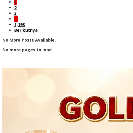
1
2
3
…
1,193
Berikutnya
No More Posts Available.
No more pages to load.