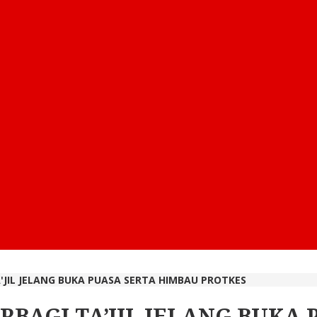
'JIL JELANG BUKA PUASA SERTA HIMBAU PROTKES
RBAGI TA’JIL JELANG BUKA