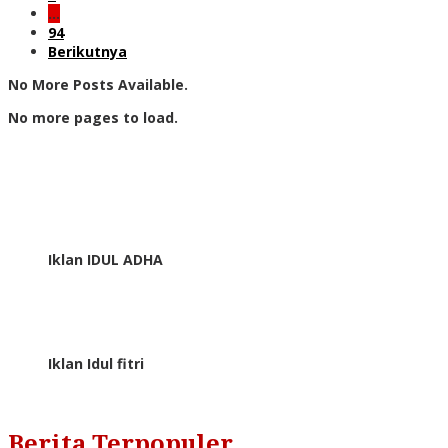
…
94
Berikutnya
No More Posts Available.
No more pages to load.
Iklan IDUL ADHA
Iklan Idul fitri
Berita Terpopuler