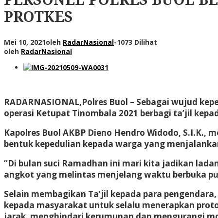
PROTKES
Mei 10, 2021
oleh
RadarNasional
-
1073 Dilihat
oleh
RadarNasional
RADARNASIONAL,
Polres Buol – Sebagai wujud kep
operasi Ketupat Tinombala 2021 berbagi ta’jil kep
Kapolres Buol AKBP Dieno Hendro Widodo, S.I.K., m
bentuk kepedulian kepada warga yang menjalankan
“Di bulan suci Ramadhan ini mari kita jadikan lad
angkot yang melintas menjelang waktu berbuka pua
Selain membagikan Ta’jil kepada para pengendara,
kepada masyarakat untuk selalu menerapkan prot
jarak, menghindari kerumunan dan mengurangi mo