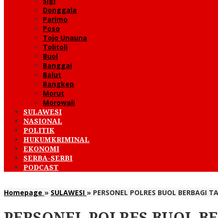
Sigi
Donggala
Parimo
Poso
Tojo Unauna
Tolitoli
Buol
Banggai
Balut
Bangkep
Morut
Morowali
SULAWESI
NASIONAL
POLITIK
HUKUMKRIMINAL
EKONOMI
SERBA-SERBI
PODCAST
Homepage
»
SULAWESI
»
PERSONEL POLRES BUOL BERBAGI TA
PERSONEL POLRES BUOL BE