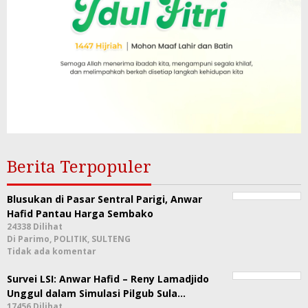
Berita Terpopuler
Blusukan di Pasar Sentral Parigi, Anwar
Hafid Pantau Harga Sembako
24338 Dilihat
Di Parimo, POLITIK, SULTENG
Tidak ada komentar
Survei LSI: Anwar Hafid – Reny Lamadjido
Unggul dalam Simulasi Pilgub Sula…
17456 Dilihat