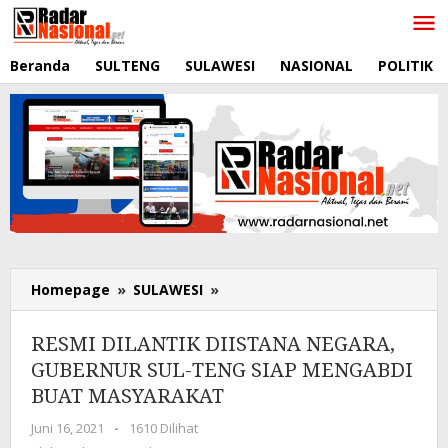
Lewati
ke
konten
Beranda
SULTENG
SULAWESI
NASIONAL
POLITIK
Homepage
»
SULAWESI
»
RESMI
DILANTIK
DIISTANA
RESMI DILANTIK DIISTANA NEGARA,
NEGARA,
GUBERNUR SUL-TENG SIAP MENGABDI
GUBERNUR
BUAT MASYARAKAT
SUL-
TENG
Juni 16, 2021
oleh
-
1610 Dilihat
SIAP
RadarNasional