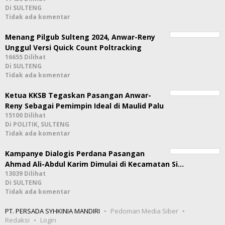
Di SULTENG
Tidak ada komentar
Menang Pilgub Sulteng 2024, Anwar-Reny
Unggul Versi Quick Count Poltracking
16655 Dilihat
Di SULTENG
Tidak ada komentar
Ketua KKSB Tegaskan Pasangan Anwar-
Reny Sebagai Pemimpin Ideal di Maulid Palu
15100 Dilihat
Di POLITIK, SULTENG
Tidak ada komentar
Kampanye Dialogis Perdana Pasangan
Ahmad Ali-Abdul Karim Dimulai di Kecamatan Si…
13039 Dilihat
Di SULTENG
Tidak ada komentar
PT. PERSADA SYHKINIA MANDIRI
Pedoman Media Siber
Redaksi
Login