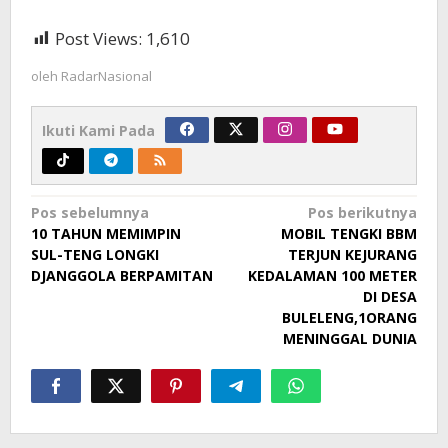
Post Views:
1,610
oleh
RadarNasional
Ikuti Kami Pada
Navigasi
Pos sebelumnya
Pos berikutnya
10 TAHUN MEMIMPIN
MOBIL TENGKI BBM
pos
SUL-TENG LONGKI
TERJUN KEJURANG
DJANGGOLA BERPAMITAN
KEDALAMAN 100 METER
DI DESA
BULELENG,1ORANG
MENINGGAL DUNIA