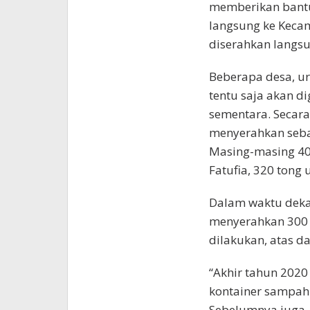
memberikan bantu
langsung ke Keca
diserahkan langs
Beberapa desa, u
tentu saja akan 
sementara. Secara
menyerahkan seba
Masing-masing 400
Fatufia, 320 tong
Dalam waktu dekat 
menyerahkan 300 u
dilakukan, atas da
“Akhir tahun 2020
kontainer sampah
Sebelumnya juga, 