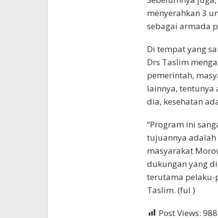
menyerahkan 3 uni
sebagai armada p
Di tempat yang s
Drs Taslim mengat
pemerintah, masya
lainnya, tentunya
dia, kesehatan ad
“Program ini sang
tujuannya adalah
masyarakat Morowa
dukungan yang dib
terutama pelaku-p
Taslim. (ful )
Post Views:
988