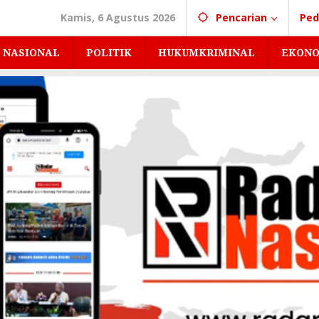
Kamis, 6 Agustus 2026
Pencarian
Ped
NASIONAL
POLITIK
HUKUMKRIMINAL
EKONO