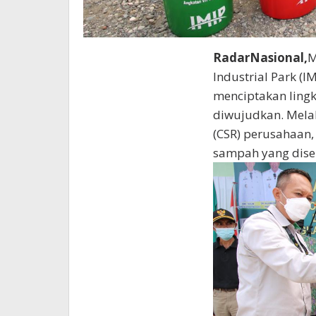
RadarNasional,
M
Industrial Park 
menciptakan ling
diwujudkan. Melal
(CSR) perusahaan
sampah yang dise