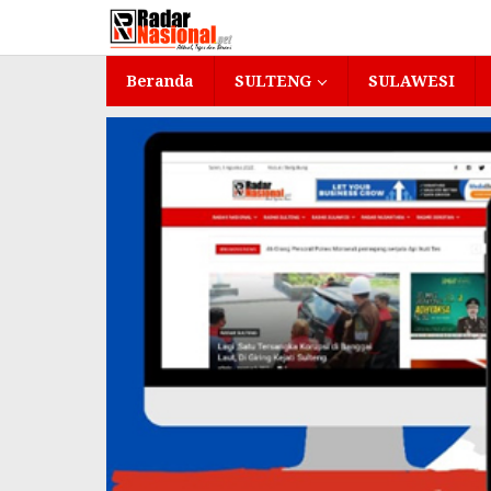
Lewati
ke
konten
Beranda
SULTENG
SULAWESI