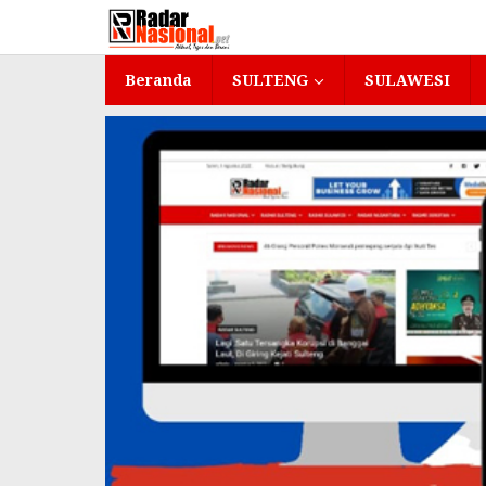
Lewati
ke
konten
Beranda
SULTENG
SULAWESI