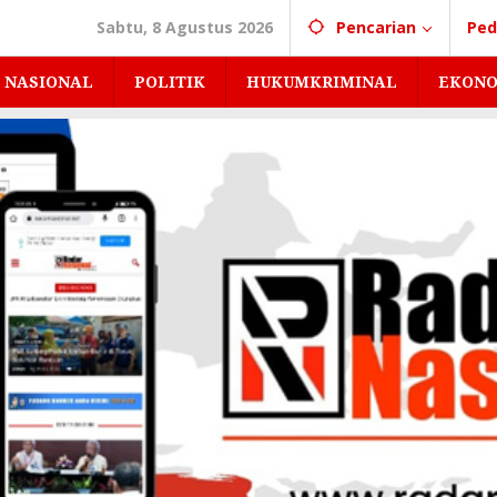
Sabtu, 8 Agustus 2026
Pencarian
Ped
NASIONAL
POLITIK
HUKUMKRIMINAL
EKONO