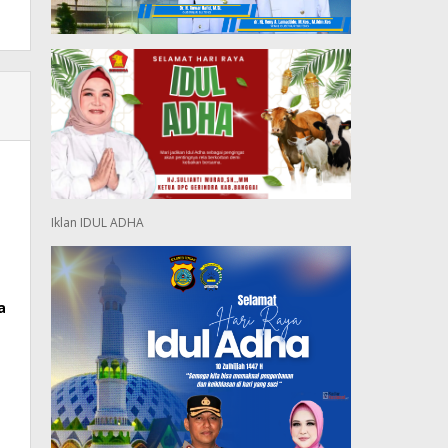
Iklan IDUL ADHA
a