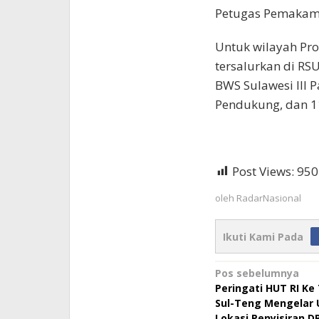
Petugas Pemakama
Untuk wilayah Prov
tersalurkan di RS
BWS Sulawesi III 
Pendukung, dan 1
Post Views:
950
oleh
RadarNasional
Ikuti Kami Pada
Navigasi
Pos sebelumnya
Peringati HUT RI Ke
pos
Sul-Teng Mengelar 
Lokasi Penyisiran D