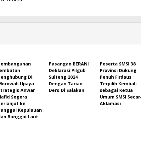
Pembangunan
Pasangan BERANI
Peserta SMSI 38
Jembatan
Deklarasi Pilgub
Provinsi Dukung
Penghubung Di
Sulteng 2024
Penuh Firdaus
Morowali Upaya
Dengan Tarian
Terpilih Kembali
Strategis Anwar
Dero Di Salakan
sebagai Ketua
Hafid Segera
Umum SMSI Secar
Berlanjut ke
Aklamasi
Banggai Kepulauan
dan Banggai Laut