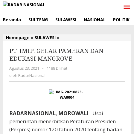
Lewati
ke
konten
Beranda
SULTENG
SULAWESI
NASIONAL
POLITIK
Homepage
»
SULAWESI
»
PT.
IMIP.
PT. IMIP. GELAR PAMERAN DAN
GELAR
PAMERAN
EDUKASI MANGROVE
DAN
Agustus 23, 2021
oleh
-
1188 Dilihat
EDUKASI
RadarNasional
MANGROVE
oleh
RadarNasional
RADARNASIONAL, MOROWALI
– Usai
pemerintah menerbitkan Peraturan Presiden
(Perpres) nomor 120 tahun 2020 tentang badan