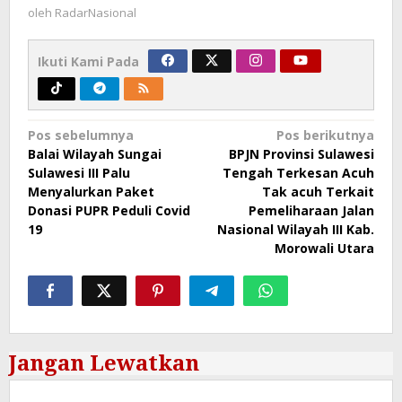
oleh
RadarNasional
Ikuti Kami Pada
Navigasi
Pos sebelumnya
Pos berikutnya
Balai Wilayah Sungai
BPJN Provinsi Sulawesi
pos
Sulawesi III Palu
Tengah Terkesan Acuh
Menyalurkan Paket
Tak acuh Terkait
Donasi PUPR Peduli Covid
Pemeliharaan Jalan
19
Nasional Wilayah III Kab.
Morowali Utara
Jangan Lewatkan