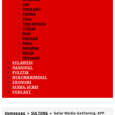
Sigi
Donggala
Parimo
Poso
Tojo Unauna
Tolitoli
Buol
Banggai
Balut
Bangkep
Morut
Morowali
SULAWESI
NASIONAL
POLITIK
HUKUMKRIMINAL
EKONOMI
SERBA-SERBI
PODCAST
Homepage
»
SULTENG
»
Gelar Media Gathering, KPP