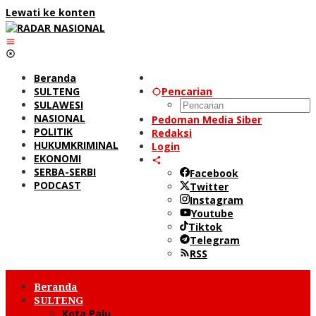
Lewati ke konten
Beranda
SULTENG
Pencarian
SULAWESI
NASIONAL
Pedoman Media Siber
POLITIK
Redaksi
HUKUMKRIMINAL
Login
EKONOMI
SERBA-SERBI
Facebook
PODCAST
Twitter
Instagram
Youtube
Tiktok
Telegram
RSS
Beranda
SULTENG
Kota Palu