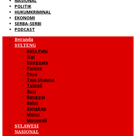
NASIONAL
POLITIK
HUKUMKRIMINAL
EKONOMI
SERBA-SERBI
PODCAST
Beranda
SULTENG
Kota Palu
Sigi
Donggala
Parimo
Poso
Tojo Unauna
Tolitoli
Buol
Banggai
Balut
Bangkep
Morut
Morowali
SULAWESI
NASIONAL