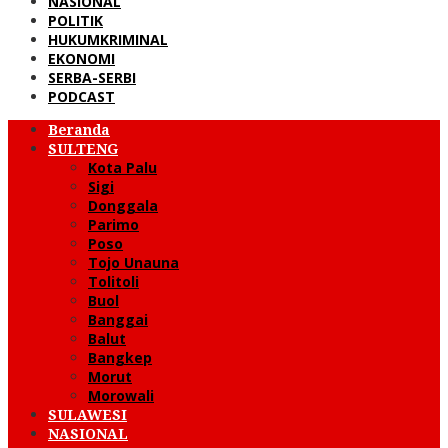
NASIONAL
POLITIK
HUKUMKRIMINAL
EKONOMI
SERBA-SERBI
PODCAST
Beranda
SULTENG
Kota Palu
Sigi
Donggala
Parimo
Poso
Tojo Unauna
Tolitoli
Buol
Banggai
Balut
Bangkep
Morut
Morowali
SULAWESI
NASIONAL