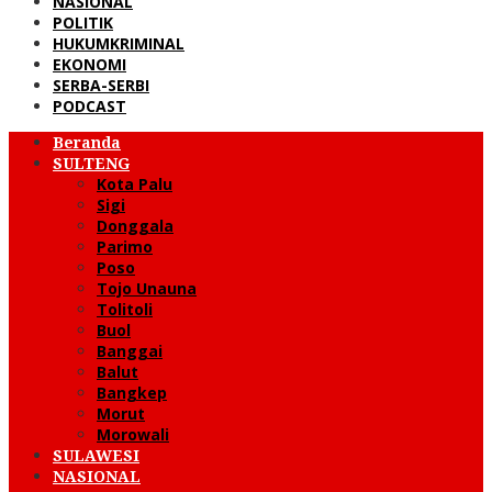
NASIONAL
POLITIK
HUKUMKRIMINAL
EKONOMI
SERBA-SERBI
PODCAST
Beranda
SULTENG
Kota Palu
Sigi
Donggala
Parimo
Poso
Tojo Unauna
Tolitoli
Buol
Banggai
Balut
Bangkep
Morut
Morowali
SULAWESI
NASIONAL