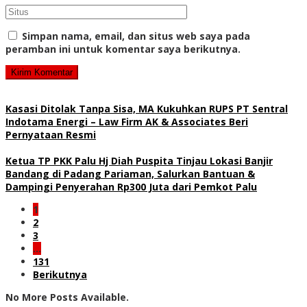
Simpan nama, email, dan situs web saya pada
peramban ini untuk komentar saya berikutnya.
Kasasi Ditolak Tanpa Sisa, MA Kukuhkan RUPS PT Sentral
Indotama Energi – Law Firm AK & Associates Beri
Pernyataan Resmi
Ketua TP PKK Palu Hj Diah Puspita Tinjau Lokasi Banjir
Bandang di Padang Pariaman, Salurkan Bantuan &
Dampingi Penyerahan Rp300 Juta dari Pemkot Palu
1
2
3
…
131
Berikutnya
No More Posts Available.