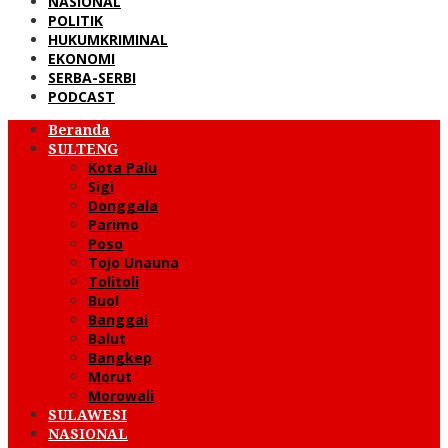
NASIONAL
POLITIK
HUKUMKRIMINAL
EKONOMI
SERBA-SERBI
PODCAST
Beranda
SULTENG
Kota Palu
Sigi
Donggala
Parimo
Poso
Tojo Unauna
Tolitoli
Buol
Banggai
Balut
Bangkep
Morut
Morowali
SULAWESI
NASIONAL