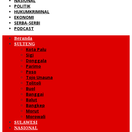
NASIONAL
POLITIK
HUKUMKRIMINAL
EKONOMI
SERBA-SERBI
PODCAST
Beranda
SULTENG
Kota Palu
Sigi
Donggala
Parimo
Poso
Tojo Unauna
Tolitoli
Buol
Banggai
Balut
Bangkep
Morut
Morowali
SULAWESI
NASIONAL