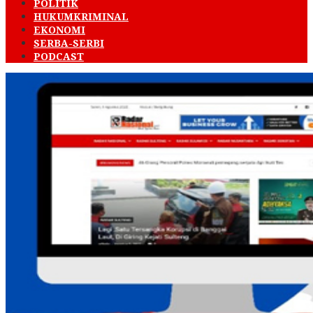
POLITIK
HUKUMKRIMINAL
EKONOMI
SERBA-SERBI
PODCAST