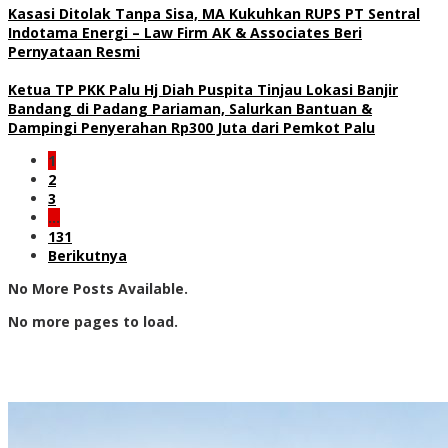
Kasasi Ditolak Tanpa Sisa, MA Kukuhkan RUPS PT Sentral
Indotama Energi – Law Firm AK & Associates Beri
Pernyataan Resmi
Ketua TP PKK Palu Hj Diah Puspita Tinjau Lokasi Banjir
Bandang di Padang Pariaman, Salurkan Bantuan &
Dampingi Penyerahan Rp300 Juta dari Pemkot Palu
1
2
3
…
131
Berikutnya
No More Posts Available.
No more pages to load.