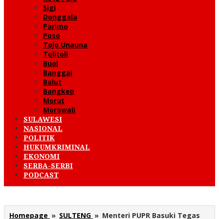
Sigi
Donggala
Parimo
Poso
Tojo Unauna
Tolitoli
Buol
Banggai
Balut
Bangkep
Morut
Morowali
SULAWESI
NASIONAL
POLITIK
HUKUMKRIMINAL
EKONOMI
SERBA-SERBI
PODCAST
Homepage
»
SULTENG
»
Menteri PUPR Basuki Tegas