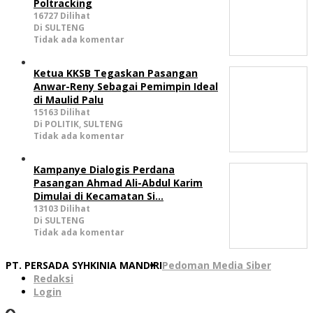
Poltracking
16727 Dilihat
Di SULTENG
Tidak ada komentar
Ketua KKSB Tegaskan Pasangan
Anwar-Reny Sebagai Pemimpin Ideal
di Maulid Palu
15163 Dilihat
Di POLITIK, SULTENG
Tidak ada komentar
Kampanye Dialogis Perdana
Pasangan Ahmad Ali-Abdul Karim
Dimulai di Kecamatan Si…
13103 Dilihat
Di SULTENG
Tidak ada komentar
PT. PERSADA SYHKINIA MANDIRI
Pedoman Media Siber
Redaksi
Login