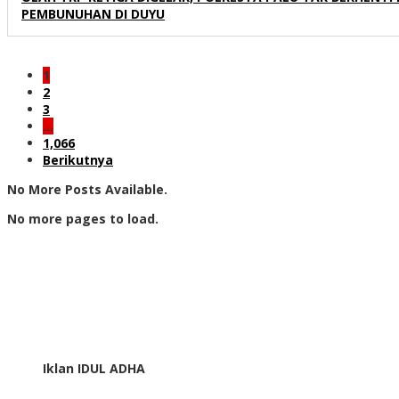
PEMBUNUHAN DI DUYU
1
2
3
…
1,066
Berikutnya
No More Posts Available.
No more pages to load.
Iklan IDUL ADHA