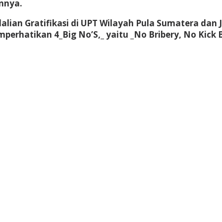
nnya.
alian Gratifikasi di UPT Wilayah Pula Sumatera dan
rhatikan 4_Big No’S,_ yaitu _No Bribery, No Kick Ba