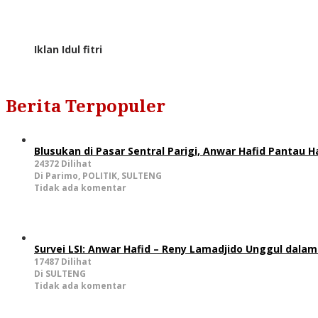
Iklan Idul fitri
Berita Terpopuler
Blusukan di Pasar Sentral Parigi, Anwar Hafid Pantau
24372 Dilihat
Di Parimo, POLITIK, SULTENG
Tidak ada komentar
Survei LSI: Anwar Hafid – Reny Lamadjido Unggul dalam
17487 Dilihat
Di SULTENG
Tidak ada komentar