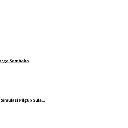
 Harga Sembako
 Simulasi Pilgub Sula…