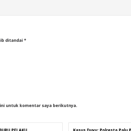
ib ditandai
*
ini untuk komentar saya berikutnya.
 BURU PELAKU
Kasus Duyu: Polresta Palu 