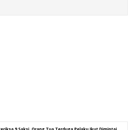
Periksa 9 Saksi, Orang Tua Terduga Pelaku Ikut Dimintai