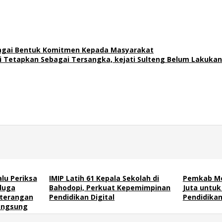
bagai Bentuk Komitmen Kepada Masyarakat
di Tetapkan Sebagai Tersangka, kejati Sulteng Belum Lakuk
alu Periksa
IMIP Latih 61 Kepala Sekolah di
Pemkab Mo
duga
Bahodopi, Perkuat Kepemimpinan
Juta untuk 
eterangan
Pendidikan Digital
Pendidikan 
angsung