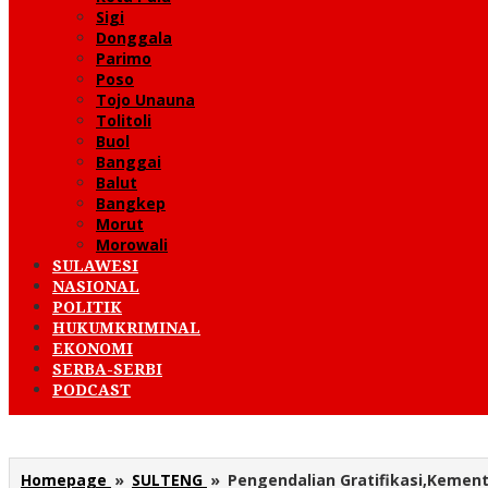
Sigi
Donggala
Parimo
Poso
Tojo Unauna
Tolitoli
Buol
Banggai
Balut
Bangkep
Morut
Morowali
SULAWESI
NASIONAL
POLITIK
HUKUMKRIMINAL
EKONOMI
SERBA-SERBI
PODCAST
Homepage
»
SULTENG
»
Pengendalian Gratifikasi,Kemen