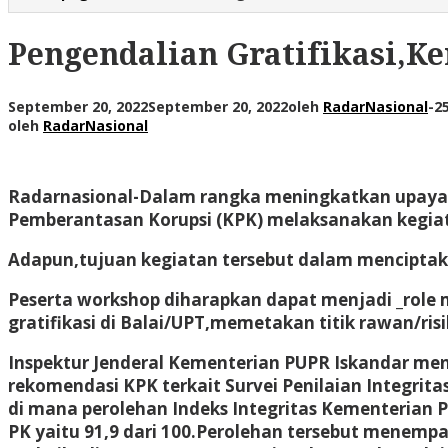
Pengendalian Gratifikasi,
September 20, 2022
September 20, 2022
oleh
RadarNasional
-
25
oleh
RadarNasional
Radarnasional-
Dalam rangka meningkatkan upaya p
Pemberantasan Korupsi (KPK) melaksanakan kegiata
Adapun,tujuan kegiatan tersebut dalam menciptakan
Peserta workshop diharapkan dapat menjadi _role m
gratifikasi di Balai/UPT,memetakan titik rawan/risi
Inspektur Jenderal Kementerian PUPR Iskandar m
rekomendasi KPK terkait Survei Penilaian Integrit
di mana perolehan Indeks Integritas Kementerian 
PK yaitu 91,9 dari 100.Perolehan tersebut menemp