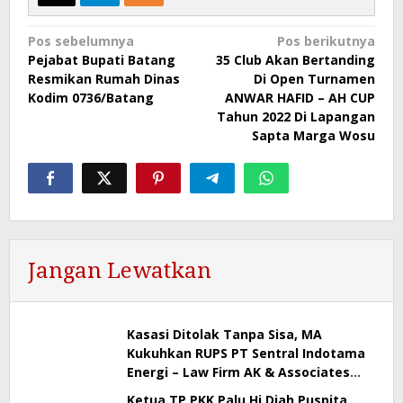
Navigasi
Pos sebelumnya
Pos berikutnya
Pejabat Bupati Batang
35 Club Akan Bertanding
pos
Resmikan Rumah Dinas
Di Open Turnamen
Kodim 0736/Batang
ANWAR HAFID – AH CUP
Tahun 2022 Di Lapangan
Sapta Marga Wosu
Jangan Lewatkan
Kasasi Ditolak Tanpa Sisa, MA
Kukuhkan RUPS PT Sentral Indotama
Energi – Law Firm AK & Associates
Beri Pernyataan Resmi
Ketua TP PKK Palu Hj Diah Puspita