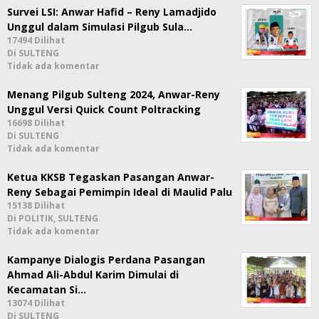
Survei LSI: Anwar Hafid – Reny Lamadjido
Unggul dalam Simulasi Pilgub Sula…
17494 Dilihat
Di SULTENG
Tidak ada komentar
Menang Pilgub Sulteng 2024, Anwar-Reny
Unggul Versi Quick Count Poltracking
16698 Dilihat
Di SULTENG
Tidak ada komentar
Ketua KKSB Tegaskan Pasangan Anwar-
Reny Sebagai Pemimpin Ideal di Maulid Palu
15138 Dilihat
Di POLITIK, SULTENG
Tidak ada komentar
Kampanye Dialogis Perdana Pasangan
Ahmad Ali-Abdul Karim Dimulai di
Kecamatan Si…
13074 Dilihat
Di SULTENG