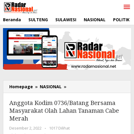
Lewati
ke
konten
Beranda
SULTENG
SULAWESI
NASIONAL
POLITIK
Homepage
»
NASIONAL
»
Anggota
Kodim
0736/Batang
Anggota Kodim 0736/Batang Bersama
Bersama
Masyarakat Olah Lahan Tanaman Cabe
Masyarakat
Merah
Olah
Lahan
Desember 2, 2022
oleh
-
1017 Dilihat
Tanaman
RadarNasional