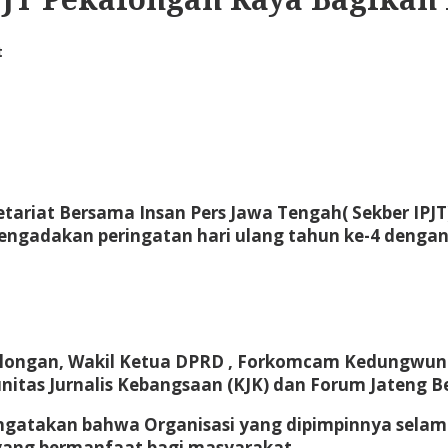
t
etariat Bersama Insan Pers Jawa Tengah( Sekber IPJ
ngadakan peringatan hari ulang tahun ke-4 deng
kalongan, Wakil Ketua DPRD , Forkomcam Kedungwuni
tas Jurnalis Kebangsaan (KJK) dan Forum Jateng Be
engatakan bahwa Organisasi yang dipimpinnya sela
yang bermanfaat bagi masyarakat.