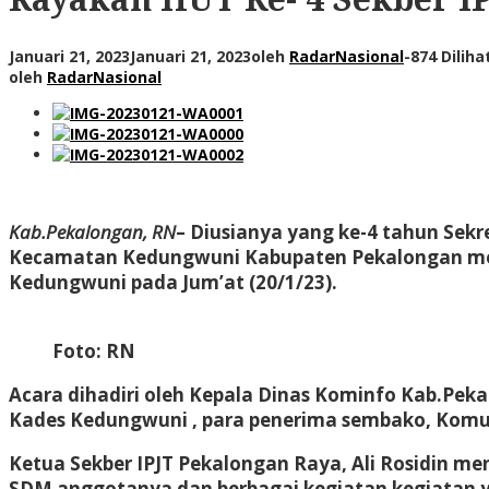
Januari 21, 2023
Januari 21, 2023
oleh
RadarNasional
-
874 Diliha
oleh
RadarNasional
Kab.Pekalongan, RN
– Diusianya yang ke-4 tahun Sekr
Kecamatan Kedungwuni Kabupaten Pekalongan me
Kedungwuni pada Jum’at (20/1/23).
Foto: RN
Acara dihadiri oleh Kepala Dinas Kominfo Kab.Pe
Kades Kedungwuni , para penerima sembako, Komuni
Ketua Sekber IPJT Pekalongan Raya, Ali Rosidin m
SDM anggotanya dan berbagai kegiatan kegiatan 