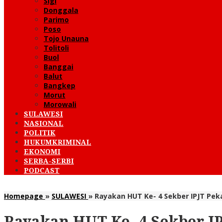
Sigi
Donggala
Parimo
Poso
Tojo Unauna
Tolitoli
Buol
Banggai
Balut
Bangkep
Morut
Morowali
SULAWESI
NASIONAL
POLITIK
HUKUMKRIMINAL
EKONOMI
SERBA-SERBI
PODCAST
Homepage
»
SULAWESI
»
Rayakan HUT Ke- 4 Sekber IPJT Pe
Rayakan HUT Ke- 4 Sekber I