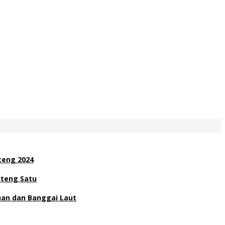
teng 2024
lteng Satu
uan dan Banggai Laut