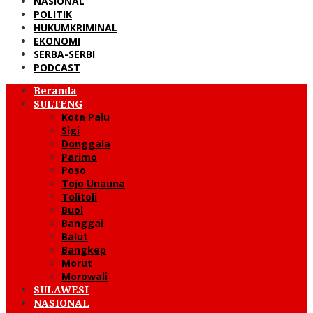
NASIONAL
POLITIK
HUKUMKRIMINAL
EKONOMI
SERBA-SERBI
PODCAST
Beranda
SULTENG
Kota Palu
Sigi
Donggala
Parimo
Poso
Tojo Unauna
Tolitoli
Buol
Banggai
Balut
Bangkep
Morut
Morowali
SULAWESI
NASIONAL