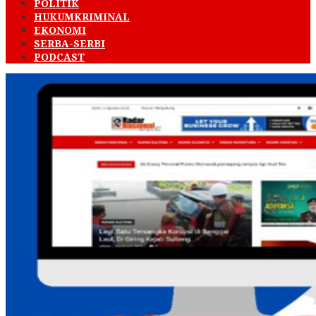
POLITIK
HUKUMKRIMINAL
EKONOMI
SERBA-SERBI
PODCAST