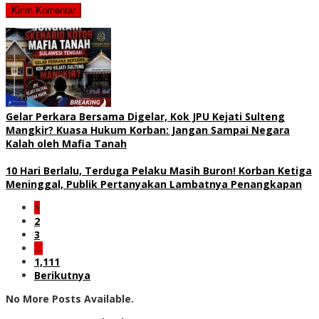
Gelar Perkara Bersama Digelar, Kok JPU Kejati Sulteng
Mangkir? Kuasa Hukum Korban: Jangan Sampai Negara
Kalah oleh Mafia Tanah
10 Hari Berlalu, Terduga Pelaku Masih Buron! Korban Ketiga
Meninggal, Publik Pertanyakan Lambatnya Penangkapan
1
2
3
…
1,111
Berikutnya
No More Posts Available.