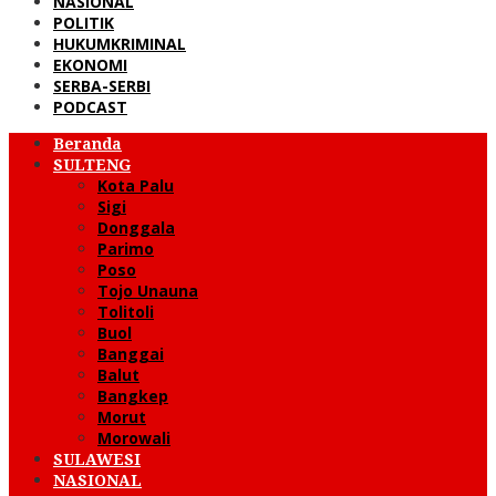
NASIONAL
POLITIK
HUKUMKRIMINAL
EKONOMI
SERBA-SERBI
PODCAST
Beranda
SULTENG
Kota Palu
Sigi
Donggala
Parimo
Poso
Tojo Unauna
Tolitoli
Buol
Banggai
Balut
Bangkep
Morut
Morowali
SULAWESI
NASIONAL