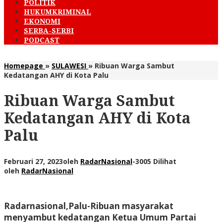
POLITIK
HUKUMKRIMINAL
EKONOMI
SERBA-SERBI
PODCAST
Homepage
»
SULAWESI
»
Ribuan Warga Sambut
Kedatangan AHY di Kota Palu
Ribuan Warga Sambut
Kedatangan AHY di Kota
Palu
Februari 27, 2023
oleh
RadarNasional
-
3005 Dilihat
oleh
RadarNasional
Radarnasional,Palu-
Ribuan masyarakat
menyambut kedatangan Ketua Umum Partai