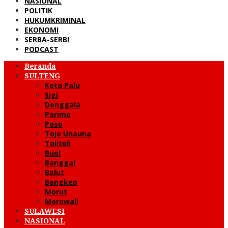
NASIONAL
POLITIK
HUKUMKRIMINAL
EKONOMI
SERBA-SERBI
PODCAST
Beranda
SULTENG
Kota Palu
Sigi
Donggala
Parimo
Poso
Tojo Unauna
Tolitoli
Buol
Banggai
Balut
Bangkep
Morut
Morowali
SULAWESI
NASIONAL