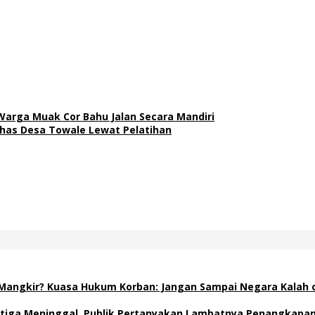
Warga Muak Cor Bahu Jalan Secara Mandiri
has Desa Towale Lewat Pelatihan
g Mangkir? Kuasa Hukum Korban: Jangan Sampai Negara Kalah 
 Ketiga Meninggal, Publik Pertanyakan Lambatnya Penangkapa