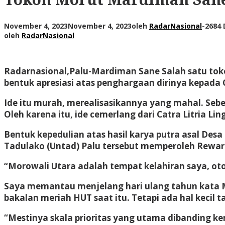
November 4, 2023
November 4, 2023
oleh
RadarNasional
-
2684 
oleh
RadarNasional
Radarnasional,Palu-
Mardiman Sane Salah satu toko
bentuk apresiasi atas penghargaan dirinya kepada C
Ide itu murah, merealisasikannya yang mahal. Seber
Oleh karena itu, ide cemerlang dari Catra Litria L
Bentuk kepedulian atas hasil karya putra asal Des
Tadulako (Untad) Palu tersebut memperoleh Reward
“Morowali Utara adalah tempat kelahiran saya, ot
Saya memantau menjelang hari ulang tahun kata M
bakalan meriah HUT saat itu. Tetapi ada hal kecil ta
“Mestinya skala prioritas yang utama dibanding k