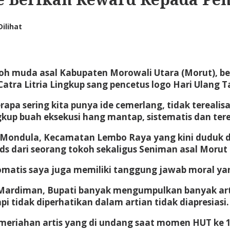
Dilihat
h muda asal Kabupaten Morowali Utara (Morut), beri
atra Litria Lingkup sang pencetus logo Hari Ulang T
apa sering kita punya ide cemerlang, tidak terealis
ingkup buah eksekusi hang mantap, sistematis dan te
a Mondula, Kecamatan Lembo Raya yang kini duduk d
s dari seorang tokoh sekaligus Seniman asal Morut 
omatis saya juga memiliki tanggung jawab moral ya
ardiman, Bupati banyak mengumpulkan banyak artis 
pi tidak diperhatikan dalam artian tidak diapresiasi.
emeriahan artis yang di undang saat momen HUT ke 