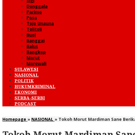
Sigi
Donggala
Parimo
Poso
Tojo Unauna
Tolitoli
Buol
Banggai
Balut
Bangkep
Morut
Morowali
SULAWESI
NASIONAL
POLITIK
HUKUMKRIMINAL
EKONOMI
SERBA-SERBI
PODCAST
Homepage
»
NASIONAL
»
Tokoh Morut Mardiman Sane Berik
Tokoh Morut Mardiman Sane