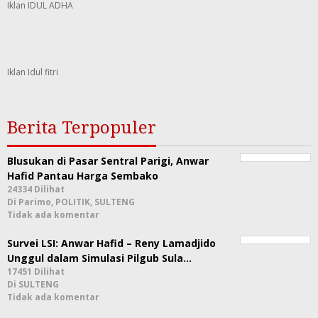
Iklan IDUL ADHA
Iklan Idul fitri
Berita Terpopuler
Blusukan di Pasar Sentral Parigi, Anwar
Hafid Pantau Harga Sembako
24334 Dilihat
Di Parimo, POLITIK, SULTENG
Tidak ada komentar
Survei LSI: Anwar Hafid – Reny Lamadjido
Unggul dalam Simulasi Pilgub Sula…
17451 Dilihat
Di SULTENG
Tidak ada komentar