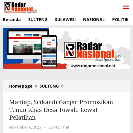
Lewati
ke
konten
Beranda
SULTENG
SULAWESI
NASIONAL
POLITIK
Homepage
»
SULTENG
»
Mantap,
Srikandi
Ganjar
Mantap, Srikandi Ganjar Promosikan
Promosikan
Tenun Khas Desa Towale Lewat
Tenun
Pelatihan
Khas
Desa
November 6, 2023
oleh
-
2574 Dilihat
Towale
RadarNasional