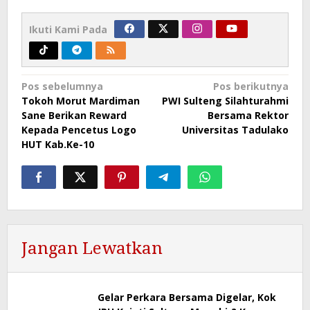
Ikuti Kami Pada
Navigasi
Pos sebelumnya
Pos berikutnya
Tokoh Morut Mardiman
PWI Sulteng Silahturahmi
pos
Sane Berikan Reward
Bersama Rektor
Kepada Pencetus Logo
Universitas Tadulako
HUT Kab.Ke-10
Jangan Lewatkan
Gelar Perkara Bersama Digelar, Kok