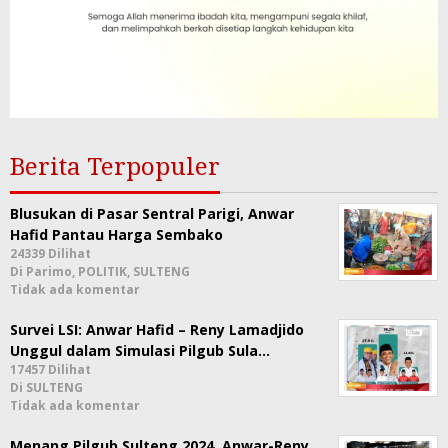
Berita Terpopuler
Blusukan di Pasar Sentral Parigi, Anwar
Hafid Pantau Harga Sembako
24339 Dilihat
Di Parimo, POLITIK, SULTENG
Tidak ada komentar
Survei LSI: Anwar Hafid – Reny Lamadjido
Unggul dalam Simulasi Pilgub Sula…
17457 Dilihat
Di SULTENG
Tidak ada komentar
Menang Pilgub Sulteng 2024, Anwar-Reny