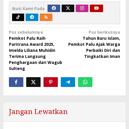
Ikuti Kami Pada
Navigasi
Pos sebelumnya
Pos berikutnya
Pemkot Palu Raih
Tahun Baru Islam,
pos
Paritrana Award 2025,
Pemkot Palu Ajak Warga
Imelda Liliana Muhidin
Perbaiki Diri dan
Terima Langsung
Tingkatkan Iman
Penghargaan dari Wagub
Sulteng
Jangan Lewatkan