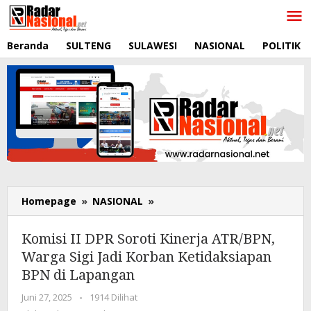
Lewati
ke
konten
Beranda
SULTENG
SULAWESI
NASIONAL
POLITIK
Homepage
»
NASIONAL
»
Komisi
II
DPR
Komisi II DPR Soroti Kinerja ATR/BPN,
Soroti
Warga Sigi Jadi Korban Ketidaksiapan
Kinerja
BPN di Lapangan
ATR/BPN,
Warga
Juni 27, 2025
oleh
-
1914 Dilihat
Sigi
RadarNasional