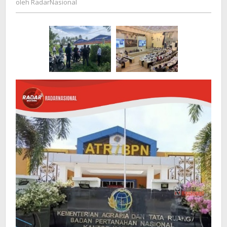
oleh
RadarNasional
Jadi
Korban
Ketidaksiapan
BPN
di
Lapangan