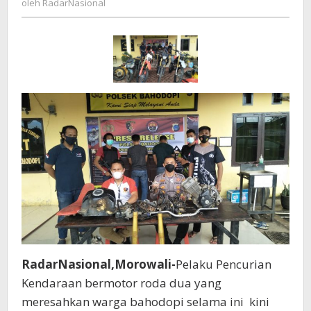
oleh
RadarNasional
Bersama
Barang
Bukti
RadarNasional,Morowali-
Pelaku Pencurian
Kendaraan bermotor roda dua yang
meresahkan warga bahodopi selama ini kini