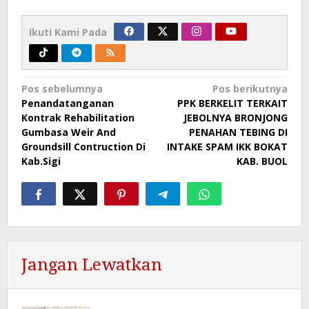
Ikuti Kami Pada
Navigasi
Pos sebelumnya
Pos berikutnya
Penandatanganan
PPK BERKELIT TERKAIT
pos
Kontrak Rehabilitation
JEBOLNYA BRONJONG
Gumbasa Weir And
PENAHAN TEBING DI
Groundsill Contruction Di
INTAKE SPAM IKK BOKAT
Kab.Sigi
KAB. BUOL
Jangan Lewatkan