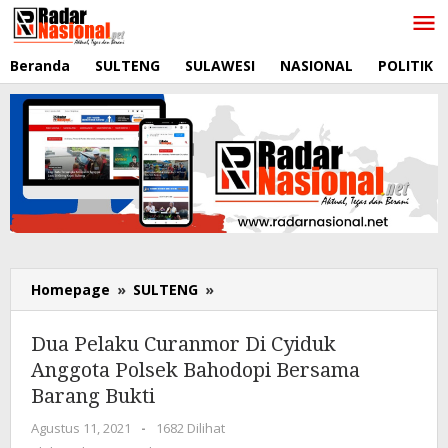
Lewati
ke
konten
Beranda
SULTENG
SULAWESI
NASIONAL
POLITIK
Homepage
»
SULTENG
»
Dua
Pelaku
Curanmor
Dua Pelaku Curanmor Di Cyiduk
Di
Anggota Polsek Bahodopi Bersama
Cyiduk
Barang Bukti
Anggota
Polsek
Agustus 11, 2021
oleh
-
1682 Dilihat
Bahodopi
RadarNasional