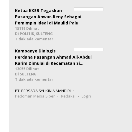
Ketua KKSB Tegaskan
Pasangan Anwar-Reny Sebagai
Pemimpin Ideal di Maulid Palu
15119 Dilihat
Di POLITIK, SULTENG
Tidak ada komentar
Kampanye Dialogis
Perdana Pasangan Ahmad Ali-Abdul
Karim Dimulai di Kecamatan Si…
13055 Dilihat
Di SULTENG
Tidak ada komentar
PT. PERSADA SYHKINIA MANDIRI
Pedoman Media Siber
Redaksi
Login