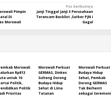
Pos berikutnya
orowali Pimpin
Janji Tinggal Janji 3 Perusahaan
tal Di
Terancam Backlist ,Satker PJN I
es Morowali
Gagal
Pemkab Morowali
Morowali Perkuat
Morowali Perkuat
Salurkan Rp813
GERMAS, Dinkes
Budaya Hidup
Juta untuk 10
Sulteng Dorong
Sehat, Pemkab
artai Politik,
Budaya Hidup
Dorong GERMAS
Pendidikan Politik
Sehat di Lima
Tak Berhenti
adi Prioritas
Tatanan
sebagai Seremoni