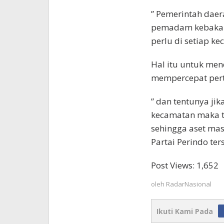
” Pemerintah dae
pemadam kebakar
perlu di setiap k
Hal itu untuk me
mempercepat perto
” dan tentunya j
kecamatan maka t
sehingga aset mas
Partai Perindo ters
Post Views:
1,652
oleh
RadarNasional
Ikuti Kami Pada