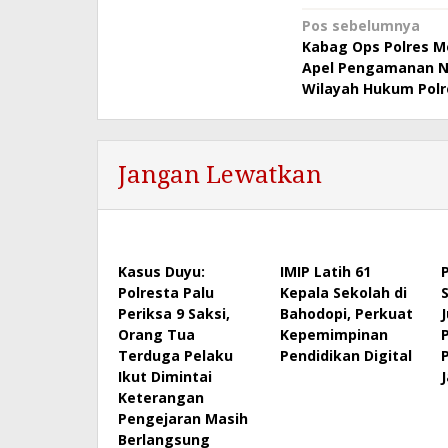
Navigasi
Pos sebelumnya
Kabag Ops Polres M
pos
Apel Pengamanan Na
Wilayah Hukum Polr
Jangan Lewatkan
Kasus Duyu:
IMIP Latih 61
Polresta Palu
Kepala Sekolah di
Periksa 9 Saksi,
Bahodopi, Perkuat
Orang Tua
Kepemimpinan
P
Terduga Pelaku
Pendidikan Digital
Ikut Dimintai
J
Keterangan
Pengejaran Masih
Berlangsung