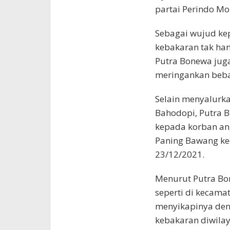
partai Perindo Mo
Sebagai wujud ke
kebakaran tak han
Putra Bonewa jug
meringankan beba
Selain menyalurk
Bahodopi, Putra 
kepada korban an
Paning Bawang ke
23/12/2021.
Menurut Putra Bo
seperti di kecam
menyikapinya deng
kebakaran diwilay