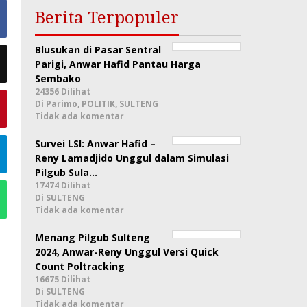
Berita Terpopuler
Blusukan di Pasar Sentral
Parigi, Anwar Hafid Pantau Harga
Sembako
24356 Dilihat
Di Parimo, POLITIK, SULTENG
Tidak ada komentar
Survei LSI: Anwar Hafid –
Reny Lamadjido Unggul dalam Simulasi
Pilgub Sula…
17474 Dilihat
Di SULTENG
Tidak ada komentar
Menang Pilgub Sulteng
2024, Anwar-Reny Unggul Versi Quick
Count Poltracking
16675 Dilihat
Di SULTENG
Tidak ada komentar