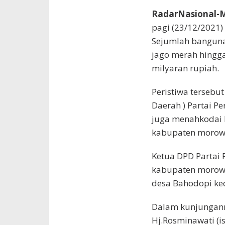
RadarNasional-M
pagi (23/12/2021)
Sejumlah bangunan
jago merah hingg
milyaran rupiah.
Peristiwa tersebu
Daerah ) Partai P
juga menahkodai K
kabupaten morowa
Ketua DPD Partai 
kabupaten morowa
desa Bahodopi ke
Dalam kunjungann
Hj.Rosminawati (i