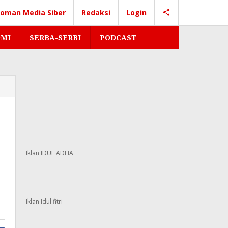
oman Media Siber
Redaksi
Login
MI
SERBA-SERBI
PODCAST
Iklan IDUL ADHA
Iklan Idul fitri