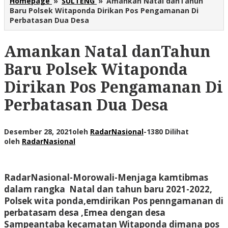
Homepage
»
SULTENG
»
Amankan Natal danTahun
Baru Polsek Witaponda Dirikan Pos Pengamanan Di
Perbatasan Dua Desa
Amankan Natal danTahun
Baru Polsek Witaponda
Dirikan Pos Pengamanan Di
Perbatasan Dua Desa
Desember 28, 2021
oleh
RadarNasional
-
1380 Dilihat
oleh
RadarNasional
RadarNasional-Morowali-
Menjaga kamtibmas
dalam rangka Natal dan tahun baru 2021-2022,
Polsek wita ponda,emdirikan Pos penngamanan di
perbatasam desa ,Emea dengan desa
Sampeantaba kecamatan Witaponda dimana pos