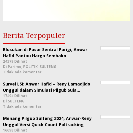
Berita Terpopuler
Blusukan di Pasar Sentral Parigi, Anwar
Hafid Pantau Harga Sembako
24379 Dilihat
Di Parimo, POLITIK, SULTENG
Tidak ada komentar
Survei LSI: Anwar Hafid – Reny Lamadjido
Unggul dalam Simulasi Pilgub Sula…
17494 Dilihat
Di SULTENG
Tidak ada komentar
Menang Pilgub Sulteng 2024, Anwar-Reny
Unggul Versi Quick Count Poltracking
16698 Dilihat