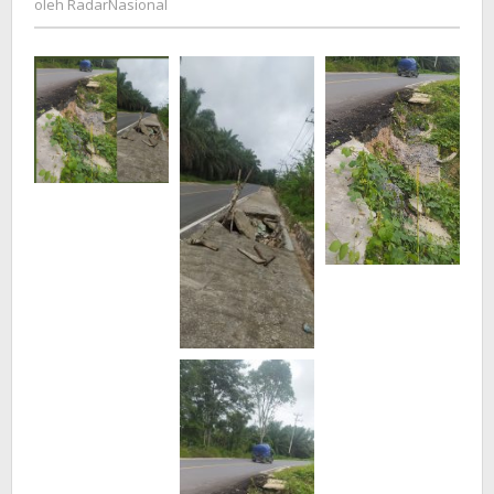
oleh
RadarNasional
SUL-
TENG
BUNGKAM