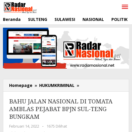
Lewati
ke
konten
Beranda
SULTENG
SULAWESI
NASIONAL
POLITIK
Homepage
»
HUKUMKRIMINAL
»
BAHU
JALAN
NASIONAL
BAHU JALAN NASIONAL DI TOMATA
DI
AMBLAS PEJABAT BPJN SUL-TENG
TOMATA
BUNGKAM
AMBLAS
PEJABAT
Februari 14, 2022
oleh
-
1675 Dilihat
BPJN
RadarNasional