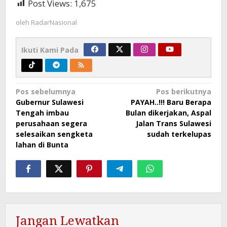
Post Views:
1,675
oleh
RadarNasional
Ikuti Kami Pada
Navigasi
Pos sebelumnya
Pos berikutnya
Gubernur Sulawesi
PAYAH..!!! Baru Berapa
pos
Tengah imbau
Bulan dikerjakan, Aspal
perusahaan segera
Jalan Trans Sulawesi
selesaikan sengketa
sudah terkelupas
lahan di Bunta
Jangan Lewatkan