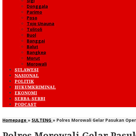
Sigi
Donggala
Parimo
Poso
Tojo Unauna
Tolitoli
Buol
Banggai
Balut
Bangkep
Morut
Morowali
SULAWESI
NASIONAL
POLITIK
HUKUMKRIMINAL
EKONOMI
SERBA-SERBI
PODCAST
Homepage
»
SULTENG
»
Polres Morowali Gelar Pasukan Ope
Polres Morowali Gelar Pasu