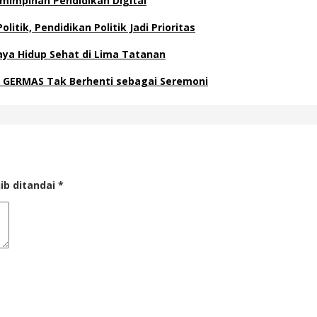
emimpinan Pendidikan Digital
itik, Pendidikan Politik Jadi Prioritas
ya Hidup Sehat di Lima Tatanan
 GERMAS Tak Berhenti sebagai Seremoni
ib ditandai
*