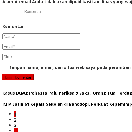
Alamat email Anda tidak akan dipublikasikan.
Ruas yang waj
Komentar
Simpan nama, email, dan situs web saya pada peramban 
Kasus Duyu: Polresta Palu Periksa 9 Saksi, Orang Tua Terd
IMIP Latih 61 Kepala Sekolah di Bahodopi, Perkuat Kepemimp
1
2
3
…