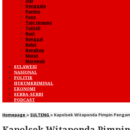
Sigi
Donggala
Parimo
Poso
Tojo Unauna
Tolitoli
Buol
Banggai
Balut
Bangkep
Morut
Morowali
SULAWESI
NASIONAL
POLITIK
HUKUMKRIMINAL
EKONOMI
SERBA-SERBI
PODCAST
Homepage
»
SULTENG
»
Kapolsek Witaponda Pimpin Penga
Kapolsek Witaponda Pimpi