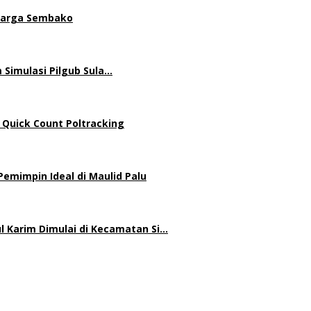
 Harga Sembako
 Simulasi Pilgub Sula…
 Quick Count Poltracking
mimpin Ideal di Maulid Palu
 Karim Dimulai di Kecamatan Si…