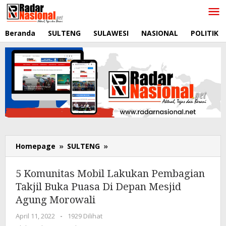
Lewati
ke
konten
Beranda
SULTENG
SULAWESI
NASIONAL
POLITIK
Homepage
»
SULTENG
»
5
Komunitas
Mobil
5 Komunitas Mobil Lakukan Pembagian
Lakukan
Takjil Buka Puasa Di Depan Mesjid
Pembagian
Agung Morowali
Takjil
Buka
April 11, 2022
oleh
-
1929 Dilihat
Puasa
RadarNasional