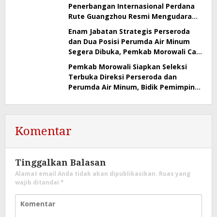
Penerbangan Internasional Perdana
Rute Guangzhou Resmi Mengudara
Besok
Enam Jabatan Strategis Perseroda
dan Dua Posisi Perumda Air Minum
Segera Dibuka, Pemkab Morowali Cari
Pemimpin BUMD Berintegritas
Pemkab Morowali Siapkan Seleksi
Terbuka Direksi Perseroda dan
Perumda Air Minum, Bidik Pemimpin
Profesional Dongkrak Kinerja BUMD
Komentar
Tinggalkan Balasan
Alamat email Anda tidak akan dipublikasikan.
Ruas yang
wajib ditandai
*