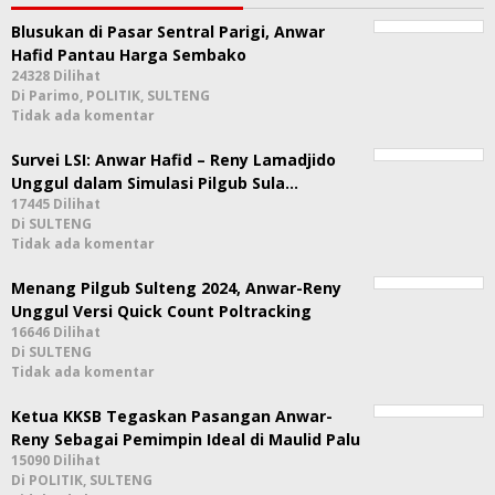
Blusukan di Pasar Sentral Parigi, Anwar
Hafid Pantau Harga Sembako
24328 Dilihat
Di Parimo, POLITIK, SULTENG
Tidak ada komentar
Survei LSI: Anwar Hafid – Reny Lamadjido
Unggul dalam Simulasi Pilgub Sula…
17445 Dilihat
Di SULTENG
Tidak ada komentar
Menang Pilgub Sulteng 2024, Anwar-Reny
Unggul Versi Quick Count Poltracking
16646 Dilihat
Di SULTENG
Tidak ada komentar
Ketua KKSB Tegaskan Pasangan Anwar-
Reny Sebagai Pemimpin Ideal di Maulid Palu
15090 Dilihat
Di POLITIK, SULTENG