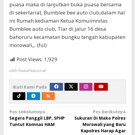
puasa maka di lanjutkan buka puasa bersama
di sekertariat, Bumblee bee auto club,dalam hal
ini Rumah kediaman Ketua Komuimnitas
Bumblee auto club, TIar di jalur 16 desa
bahoruru kecamatan bungku tengah kabupaten
morowali,,. (ful)
Post Views:
1,929
oleh
RadarNasional
Ikuti Kami Pada
Navigasi
Pos sebelumnya
Pos berikutnya
Segera Panggil LBP, SPHP
Sukuran Di Mako Polres
pos
Tuntut Komnas HAM
Morowali yang Baru
Kapolres Harap Agar