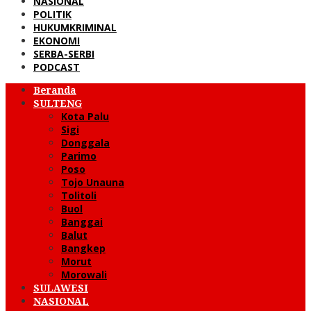
NASIONAL
POLITIK
HUKUMKRIMINAL
EKONOMI
SERBA-SERBI
PODCAST
Beranda
SULTENG
Kota Palu
Sigi
Donggala
Parimo
Poso
Tojo Unauna
Tolitoli
Buol
Banggai
Balut
Bangkep
Morut
Morowali
SULAWESI
NASIONAL