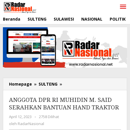
Lewati
ke
konten
Beranda
SULTENG
SULAWESI
NASIONAL
POLITIK
Homepage
»
SULTENG
»
ANGGOTA
DPR
RI
ANGGOTA DPR RI MUHIDIN M. SAID
MUHIDIN
SERAHKAN BANTUAN HAND TRAKTOR
M.
SAID
April 12, 2023
oleh
-
2758 Dilihat
SERAHKAN
RadarNasional
oleh
RadarNasional
BANTUAN