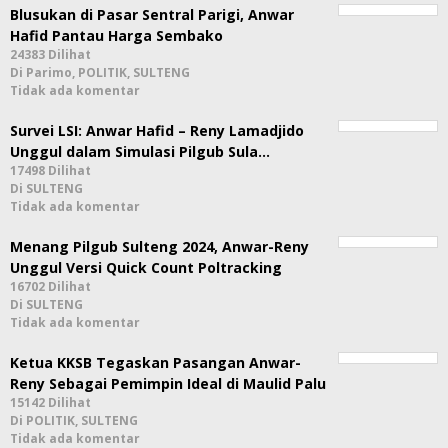
Blusukan di Pasar Sentral Parigi, Anwar
Hafid Pantau Harga Sembako
24383 Dilihat
Di Parimo, POLITIK, SULTENG
Tidak ada komentar
Survei LSI: Anwar Hafid – Reny Lamadjido
Unggul dalam Simulasi Pilgub Sula…
17498 Dilihat
Di SULTENG
Tidak ada komentar
Menang Pilgub Sulteng 2024, Anwar-Reny
Unggul Versi Quick Count Poltracking
16702 Dilihat
Di SULTENG
Tidak ada komentar
Ketua KKSB Tegaskan Pasangan Anwar-
Reny Sebagai Pemimpin Ideal di Maulid Palu
15142 Dilihat
Di POLITIK, SULTENG
Tidak ada komentar