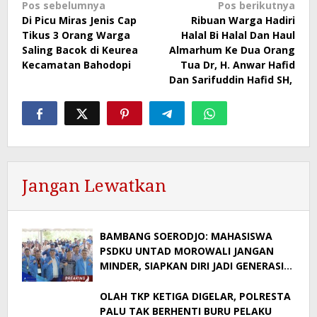
Navigasi
Pos sebelumnya
Pos berikutnya
Di Picu Miras Jenis Cap
Ribuan Warga Hadiri
pos
Tikus 3 Orang Warga
Halal Bi Halal Dan Haul
Saling Bacok di Keurea
Almarhum Ke Dua Orang
Kecamatan Bahodopi
Tua Dr, H. Anwar Hafid
Dan Sarifuddin Hafid SH,
Jangan Lewatkan
BAMBANG SOERODJO: MAHASISWA
PSDKU UNTAD MOROWALI JANGAN
MINDER, SIAPKAN DIRI JADI GENERASI
BERDAYA SAING
OLAH TKP KETIGA DIGELAR, POLRESTA
PALU TAK BERHENTI BURU PELAKU