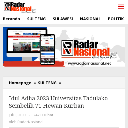
Lewati
ke
konten
Beranda
SULTENG
SULAWESI
NASIONAL
POLITIK
Homepage
»
SULTENG
»
Idul
Adha
2023
Idul Adha 2023 Universitas Tadulako
Universitas
Sembelih 71 Hewan Kurban
Tadulako
Sembelih
Juli 3, 2023
oleh
-
2473 Dilihat
71
RadarNasional
oleh
RadarNasional
Hewan