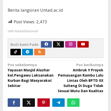
Berita langsiran Untad.ac.id
Post Views:
2,473
oleh
RadarNasional
Ikuti Kami Pada
Navigasi
Pos sebelumnya
Pos berikutnya
Yayasan Masjid Alazhar
Ambruk !! Proyek
pos
kel.Pengawu Laksanakan
Pemasangan Rambu Lalu
Kurban Bagi Masyarakat
Lintas Oleh BPTD XX
Sekitar
Sulteng Di Duga Tidak
Sesuai Mutu Dan Kualitas