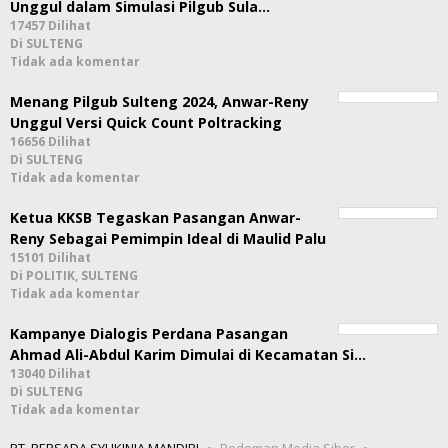
Unggul dalam Simulasi Pilgub Sula…
17457 Dilihat
Di SULTENG
Tidak ada komentar
Menang Pilgub Sulteng 2024, Anwar-Reny
Unggul Versi Quick Count Poltracking
16656 Dilihat
Di SULTENG
Tidak ada komentar
Ketua KKSB Tegaskan Pasangan Anwar-
Reny Sebagai Pemimpin Ideal di Maulid Palu
15101 Dilihat
Di POLITIK, SULTENG
Tidak ada komentar
Kampanye Dialogis Perdana Pasangan
Ahmad Ali-Abdul Karim Dimulai di Kecamatan Si…
13040 Dilihat
Di SULTENG
Tidak ada komentar
PT. PERSADA SYHKINIA MANDIRI
Pedoman Media Siber